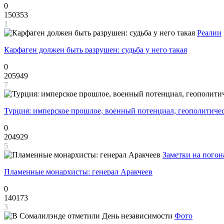
0
150353
1
Реалии
Карфаген должен быть разрушен: судьба у него такая
0
205949
7
Турция: имперское прошлое, военный потенциал, геополитиче
0
204929
5
Заметки на погон
Пламенные монархисты: генерал Аракчеев
0
140173
3
Фото