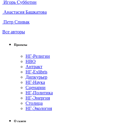
Игорь Субботин
Анастасия Башкатова
Петр Спивак
Все авторы
Проекты
НГ-Религии
НВО
Антракт
НГ-Exlibris
Дипкурьер
НГ-Наука
Сценарии
НГ-Политика
НГ-Энергия
Столица
НГ-Экология
О газете