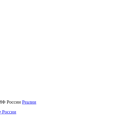
Реалии
 России