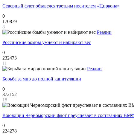
Северный флот обзавелся третьим носителем «Циркона»
0
170879
8
Реалии
Российские бомбы умнеют и набирают вес
0
232473
11
Реалии
Борьба за мир до полной капитуляции
0
372152
18
Воюющий Черноморский флот преуспевает в состязаниях ВМФ
0
224278