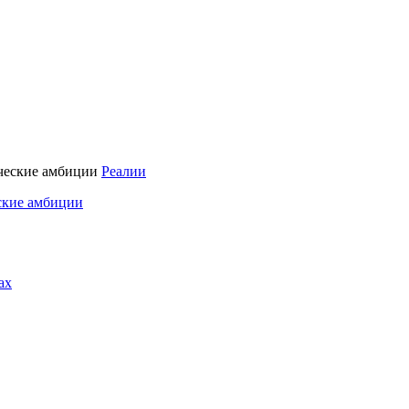
Реалии
ские амбиции
ах