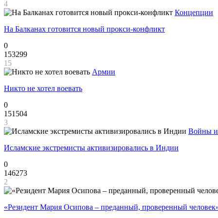
4
Концепции
На Балканах готовится новый прокси-конфликт
0
153299
15
Армии
Никто не хотел воевать
0
151504
3
Войны и
Исламские экстремисты активизировались в Индии
0
146273
2
«Резидент Мария Осипова – преданный, проверенный человек