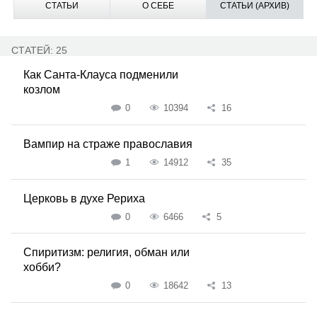
СТАТЬИ
О СЕБЕ
СТАТЬИ (АРХИВ)
СТАТЕЙ: 25
Как Санта-Клауса подменили
козлом
0
10394
16
Вампир на страже православия
1
14912
35
Церковь в духе Рериха
0
6466
5
Спиритизм: религия, обман или
хобби?
0
18642
13