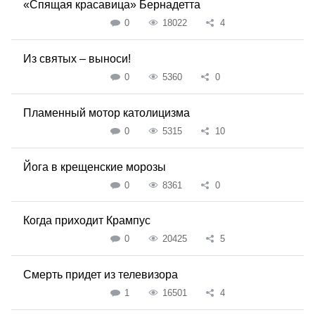
«Спящая красавица» Бернадетта
0
18022
4
Из святых – выноси!
0
5360
0
Пламенный мотор католицизма
0
5315
10
Йога в крещенские морозы
0
8361
0
Когда приходит Крампус
0
20425
5
Смерть придет из телевизора
1
16501
4