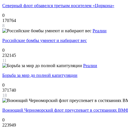
Северный флот обзавелся третьим носителем «Циркона»
0
170764
8
Реалии
Российские бомбы умнеют и набирают вес
0
232145
11
Реалии
Борьба за мир до полной капитуляции
0
371740
18
Воюющий Черноморский флот преуспевает в состязаниях ВМФ
0
223949