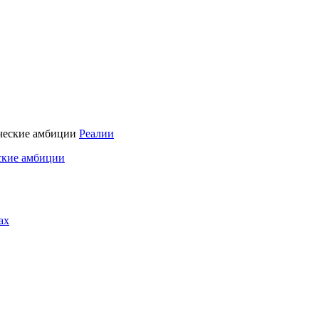
Реалии
ские амбиции
ах