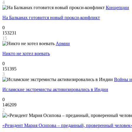
4
Концепции
На Балканах готовится новый прокси-конфликт
0
153231
15
Армии
Никто не хотел воевать
0
151395
3
Войны и
Исламские экстремисты активизировались в Индии
0
146209
2
«Резидент Мария Осипова – преданный, проверенный человек