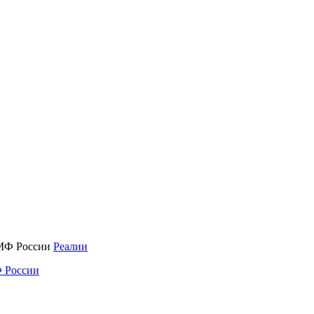
Реалии
 России