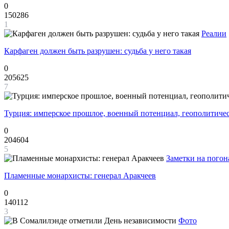
0
150286
1
Реалии
Карфаген должен быть разрушен: судьба у него такая
0
205625
7
Турция: имперское прошлое, военный потенциал, геополитиче
0
204604
5
Заметки на погон
Пламенные монархисты: генерал Аракчеев
0
140112
3
Фото