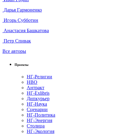
Дарья Гармоненко
Игорь Субботин
Анастасия Башкатова
Петр Спивак
Все авторы
Проекты
НГ-Религии
НВО
Антракт
НГ-Exlibris
Дипкурьер
НГ-Наука
Сценарии
НГ-Политика
НГ-Энергия
Столица
НГ-Экология