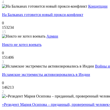
4
Концепции
На Балканах готовится новый прокси-конфликт
0
153234
15
Армии
Никто не хотел воевать
0
151406
3
Войны и
Исламские экстремисты активизировались в Индии
0
146213
2
«Резидент Мария Осипова – преданный, проверенный человек