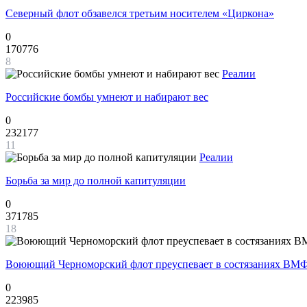
Северный флот обзавелся третьим носителем «Циркона»
0
170776
8
Реалии
Российские бомбы умнеют и набирают вес
0
232177
11
Реалии
Борьба за мир до полной капитуляции
0
371785
18
Воюющий Черноморский флот преуспевает в состязаниях ВМФ
0
223985