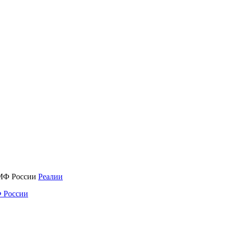
Реалии
 России