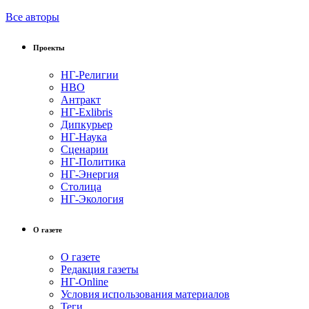
Все авторы
Проекты
НГ-Религии
НВО
Антракт
НГ-Exlibris
Дипкурьер
НГ-Наука
Сценарии
НГ-Политика
НГ-Энергия
Столица
НГ-Экология
О газете
О газете
Редакция газеты
НГ-Online
Условия использования материалов
Теги