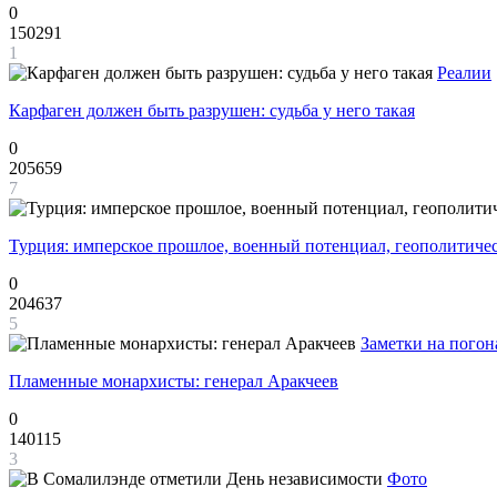
0
150291
1
Реалии
Карфаген должен быть разрушен: судьба у него такая
0
205659
7
Турция: имперское прошлое, военный потенциал, геополитиче
0
204637
5
Заметки на погон
Пламенные монархисты: генерал Аракчеев
0
140115
3
Фото