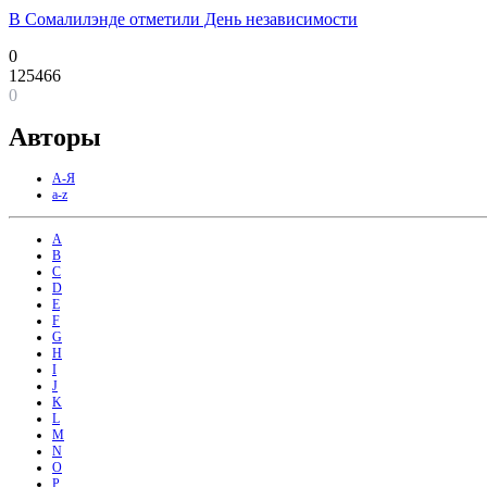
В Сомалилэнде отметили День независимости
0
125466
0
Авторы
А-Я
a-z
A
B
C
D
E
F
G
H
I
J
K
L
M
N
O
P