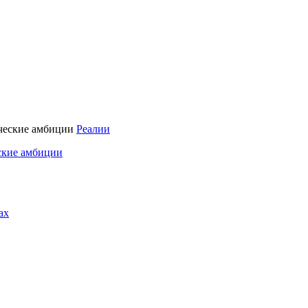
Реалии
ские амбиции
ах