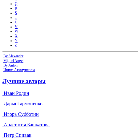
Q
R
S
T
U
V
W
X
Y
Z
By Alexander
Miguel Angel
By Anton
Ирина Aкимушкина
Лучшие авторы
Иван Родин
Дарья Гармоненко
Игорь Субботин
Анастасия Башкатова
Петр Спивак