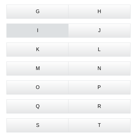
G
H
I
J
K
L
M
N
O
P
Q
R
S
T