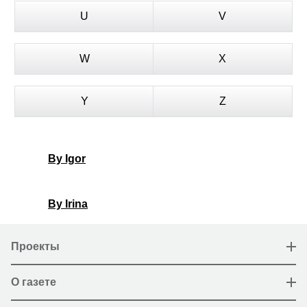
U
V
W
X
Y
Z
By Igor
By Irina
Проекты
О газете