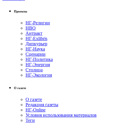
Проекты
НГ-Религии
НВО
Антракт
НГ-Exlibris
Дипкурьер
НГ-Наука
Сценарии
НГ-Политика
НГ-Энергия
Столица
НГ-Экология
О газете
О газете
Редакция газеты
НГ-Online
Условия использования материалов
Теги