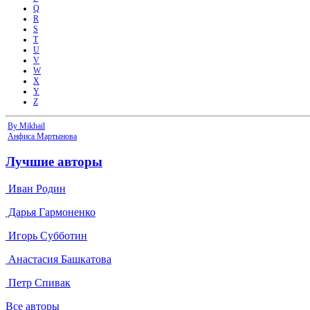
Q
R
S
T
U
V
W
X
Y
Z
By Mikhail
Анфиса Mартынова
Лучшие авторы
Иван Родин
Дарья Гармоненко
Игорь Субботин
Анастасия Башкатова
Петр Спивак
Все авторы