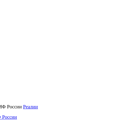
Реалии
 России