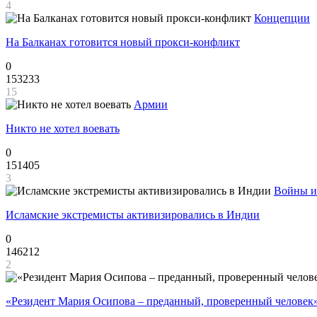
4
Концепции
На Балканах готовится новый прокси-конфликт
0
153233
15
Армии
Никто не хотел воевать
0
151405
3
Войны и
Исламские экстремисты активизировались в Индии
0
146212
2
«Резидент Мария Осипова – преданный, проверенный человек