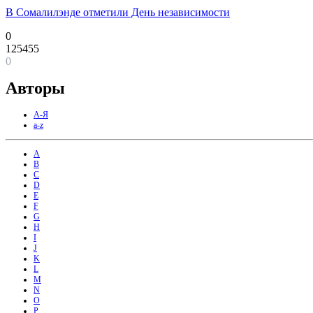
В Сомалилэнде отметили День независимости
0
125455
0
Авторы
А-Я
a-z
A
B
C
D
E
F
G
H
I
J
K
L
M
N
O
P