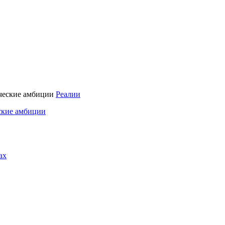
Реалии
ские амбиции
ах