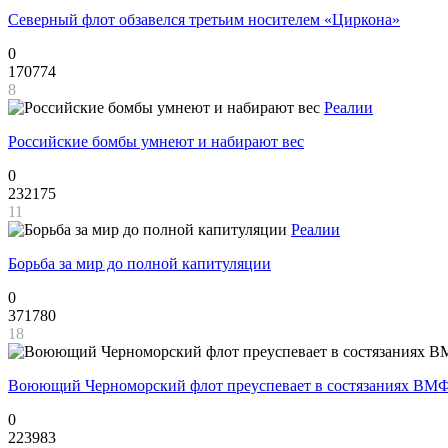
Северный флот обзавелся третьим носителем «Циркона»
0
170774
8
Реалии
Российские бомбы умнеют и набирают вес
0
232175
11
Реалии
Борьба за мир до полной капитуляции
0
371780
18
Воюющий Черноморский флот преуспевает в состязаниях ВМФ
0
223983