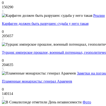
0
150290
1
Реалии
Карфаген должен быть разрушен: судьба у него такая
0
205657
7
Турция: имперское прошлое, военный потенциал, геополитиче
0
204635
5
Заметки на погон
Пламенные монархисты: генерал Аракчеев
0
140114
3
Фото