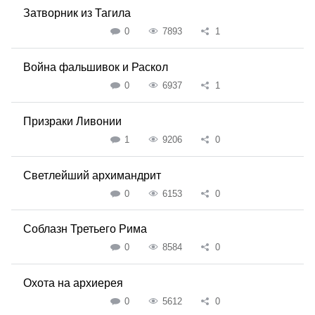
Затворник из Тагила
0
7893
1
Война фальшивок и Раскол
0
6937
1
Призраки Ливонии
1
9206
0
Светлейший архимандрит
0
6153
0
Соблазн Третьего Рима
0
8584
0
Охота на архиерея
0
5612
0