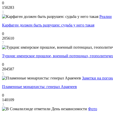
0
150283
1
Реалии
Карфаген должен быть разрушен: судьба у него такая
0
205610
7
Турция: имперское прошлое, военный потенциал, геополитиче
0
204587
5
Заметки на погон
Пламенные монархисты: генерал Аракчеев
0
140109
3
Фото