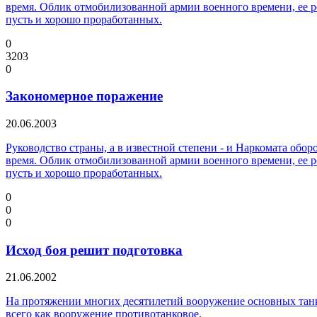
время. Облик отмобилизованной армии военного времени, ее р
пусть и хорошо проработанных.
0
3203
0
Закономерное поражение
20.06.2003
Руководство страны, а в известной степени - и Наркомата обо
время. Облик отмобилизованной армии военного времени, ее р
пусть и хорошо проработанных.
0
0
0
Исход боя решит подготовка
21.06.2002
На протяжении многих десятилетий вооружение основных танко
всего как вооружение противотанковое.