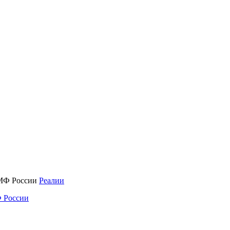
Реалии
 России