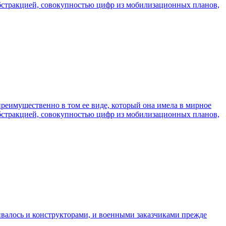
абстракцией, совокупностью цифр из мобилизационных планов,
преимущественно в том ее виде, который она имела в мирное
абстракцией, совокупностью цифр из мобилизационных планов,
ивалось и конструкторами, и военными заказчиками прежде