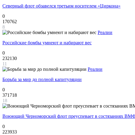
Северный флот обзавелся третьим носителем «Циркона»
0
170762
8
Реалии
Российские бомбы умнеют и набирают вес
0
232130
11
Реалии
Борьба за мир до полной капитуляции
0
371718
18
Воюющий Черноморский флот преуспевает в состязаниях ВМФ
0
223933