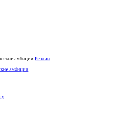
Реалии
ские амбиции
ах