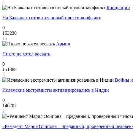
4
Концепции
На Балканах готовится новый прокси-конфликт
0
153230
15
Армии
Никто не хотел воевать
0
151388
3
Войны и
Исламские экстремисты активизировались в Индии
0
146207
2
«Резидент Мария Осипова – преданный, проверенный человек