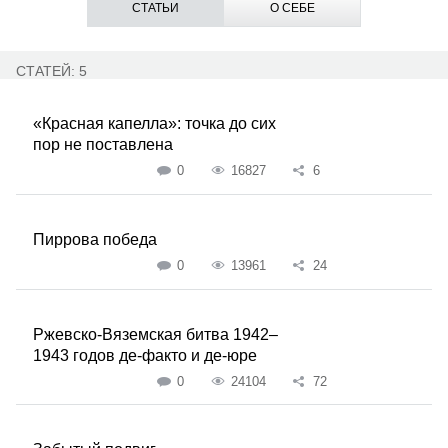
СТАТЬИ
О СЕБЕ
СТАТЕЙ: 5
«Красная капелла»: точка до сих
пор не поставлена
0
16827
6
Пиррова победа
0
13961
24
Ржевско-Вяземская битва 1942–
1943 годов де-факто и де-юре
0
24104
72