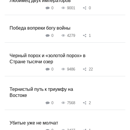
Любимец двух императоров
0
9001
0
Победа вопреки богу войны
0
4279
1
Черный порох и «золотой порох» в
Стране тысячи озер
0
9486
22
Тернистый путь к триумфу на
Востоке
0
7568
2
Убитые уже не молчат