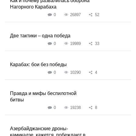
Как и почему развалилась оборона
Нагорного Карабаха
0
26897
52
Две тактики – одна победа
0
19989
33
Карабах: бои без победы
0
10290
4
Правда и мифы беспилотной
битвы
0
19238
8
Азербайджанские дроны-
камикадзе, кажется, побеждают в