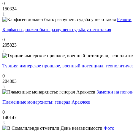
0
150324
1
Реалии
Карфаген должен быть разрушен: судьба у него такая
0
205823
7
Турция: имперское прошлое, военный потенциал, геополитиче
0
204803
5
Заметки на погон
Пламенные монархисты: генерал Аракчеев
0
140147
3
Фото