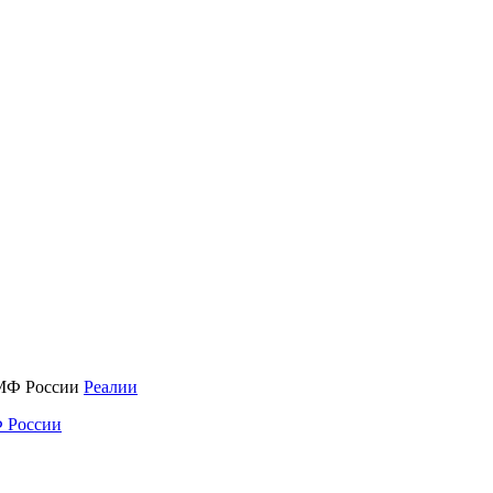
Реалии
 России