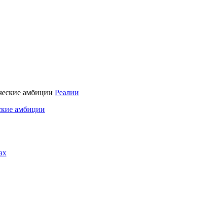
Реалии
ские амбиции
ах