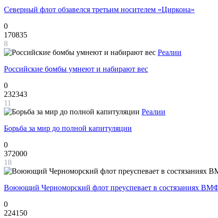
Северный флот обзавелся третьим носителем «Циркона»
0
170835
8
Реалии
Российские бомбы умнеют и набирают вес
0
232343
11
Реалии
Борьба за мир до полной капитуляции
0
372000
18
Воюющий Черноморский флот преуспевает в состязаниях ВМФ
0
224150