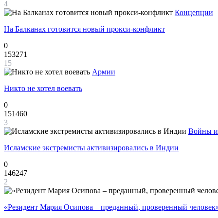
4
Концепции
На Балканах готовится новый прокси-конфликт
0
153271
15
Армии
Никто не хотел воевать
0
151460
3
Войны и
Исламские экстремисты активизировались в Индии
0
146247
2
«Резидент Мария Осипова – преданный, проверенный человек