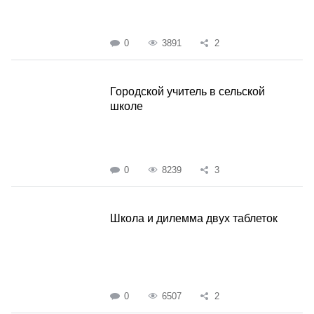
0
3891
2
Городской учитель в сельской
школе
0
8239
3
Школа и дилемма двух таблеток
0
6507
2