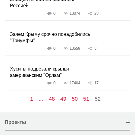
Россией
0
13074
28
Зачем Крыму срочно понадобились
"Триумфы"
0
13559
3
Хуситы подрезали крылья
американским "Орлам"
0
17404
17
1
...
48
49
50
51
52
Проекты