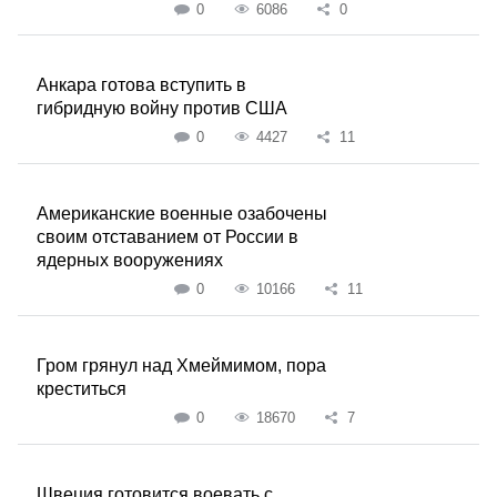
0
6086
0
Анкара готова вступить в
гибридную войну против США
0
4427
11
Американские военные озабочены
своим отставанием от России в
ядерных вооружениях
0
10166
11
Гром грянул над Хмеймимом, пора
креститься
0
18670
7
Швеция готовится воевать с