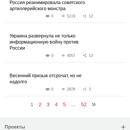
Россия реанимировала советского
артиллерийского монстра
0
5119
12
Украина развернула не только
информационную войну против
России
0
4057
13
Весенний призыв отсрочат, но не
надолго
0
2978
3
1
2
3
4
5
...
52
Проекты