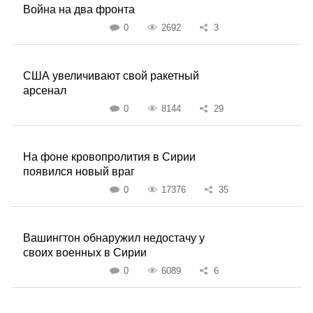
Война на два фронта
0
2692
3
США увеличивают свой ракетный
арсенал
0
8144
29
На фоне кровопролития в Сирии
появился новый враг
0
17376
35
Вашингтон обнаружил недостачу у
своих военных в Сирии
0
6089
6