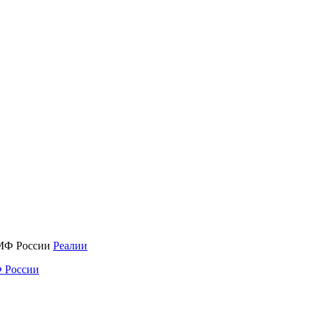
Реалии
 России