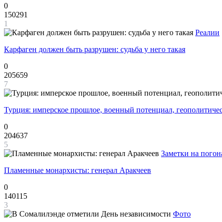
0
150291
1
Реалии
Карфаген должен быть разрушен: судьба у него такая
0
205659
7
Турция: имперское прошлое, военный потенциал, геополитиче
0
204637
5
Заметки на погон
Пламенные монархисты: генерал Аракчеев
0
140115
3
Фото