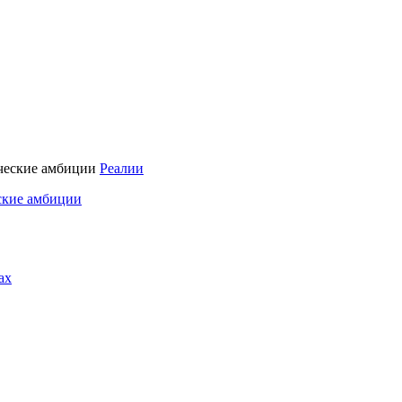
Реалии
ские амбиции
ах