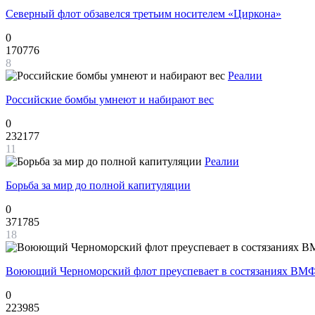
Северный флот обзавелся третьим носителем «Циркона»
0
170776
8
Реалии
Российские бомбы умнеют и набирают вес
0
232177
11
Реалии
Борьба за мир до полной капитуляции
0
371785
18
Воюющий Черноморский флот преуспевает в состязаниях ВМФ
0
223985