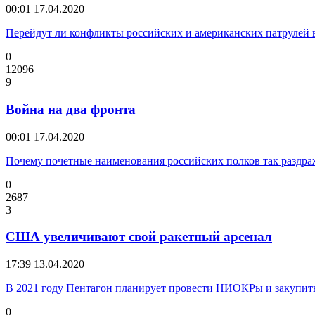
00:01
17.04.2020
Перейдут ли конфликты российских и американских патрулей 
0
12096
9
Война на два фронта
00:01
17.04.2020
Почему почетные наименования российских полков так раздр
0
2687
3
США увеличивают свой ракетный арсенал
17:39
13.04.2020
В 2021 году Пентагон планирует провести НИОКРы и закупить
0