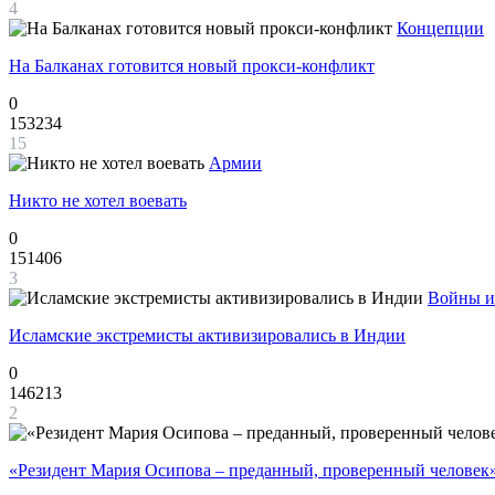
4
Концепции
На Балканах готовится новый прокси-конфликт
0
153234
15
Армии
Никто не хотел воевать
0
151406
3
Войны и
Исламские экстремисты активизировались в Индии
0
146213
2
«Резидент Мария Осипова – преданный, проверенный человек