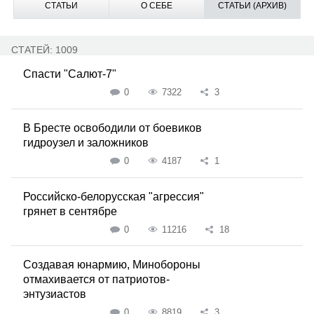
СТАТЬИ
О СЕБЕ
СТАТЬИ (АРХИВ)
СТАТЕЙ: 1009
Спасти "Салют-7"
0
7322
3
В Бресте освободили от боевиков
гидроузел и заложников
0
4187
1
Российско-белорусская "агрессия"
грянет в сентябре
0
11216
18
Создавая юнармию, Минобороны
отмахивается от патриотов-
энтузиастов
0
8819
3