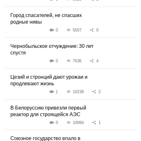
Город спасателей, не спасших
родные нивы
0
5507
0
Чернобыльское отчуждение: 30 лет
спустя
0
7636
4
Цезий и стронций дают урожаи и
продлевают жизнь
1
10238
2
В Белоруссию привезли первый
реактор для строящейся АЭС
0
10094
1
Союзное государство впало в