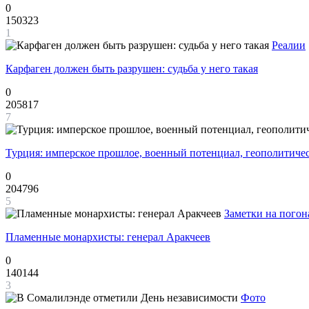
0
150323
1
Реалии
Карфаген должен быть разрушен: судьба у него такая
0
205817
7
Турция: имперское прошлое, военный потенциал, геополитиче
0
204796
5
Заметки на погон
Пламенные монархисты: генерал Аракчеев
0
140144
3
Фото