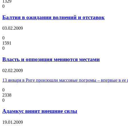
1329
0
Балтия в ожидании волнений и отставок
03.02.2009
0
1591
0
Власть и оппозиция меняются местами
02.02.2009
13 января в Риге произошли массовые погромы – впервые в ее
0
2338
0
Адамкус винит внешние силы
19.01.2009