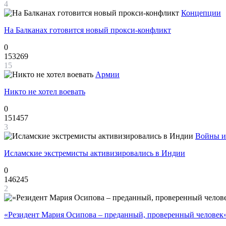
4
Концепции
На Балканах готовится новый прокси-конфликт
0
153269
15
Армии
Никто не хотел воевать
0
151457
3
Войны и
Исламские экстремисты активизировались в Индии
0
146245
2
«Резидент Мария Осипова – преданный, проверенный человек