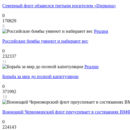
Северный флот обзавелся третьим носителем «Циркона»
0
170829
8
Реалии
Российские бомбы умнеют и набирают вес
0
232337
11
Реалии
Борьба за мир до полной капитуляции
0
371992
18
Воюющий Черноморский флот преуспевает в состязаниях ВМФ
0
224143