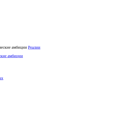
Реалии
ские амбиции
ах