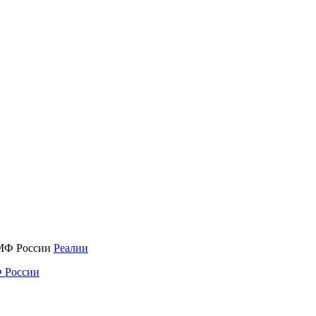
Реалии
 России