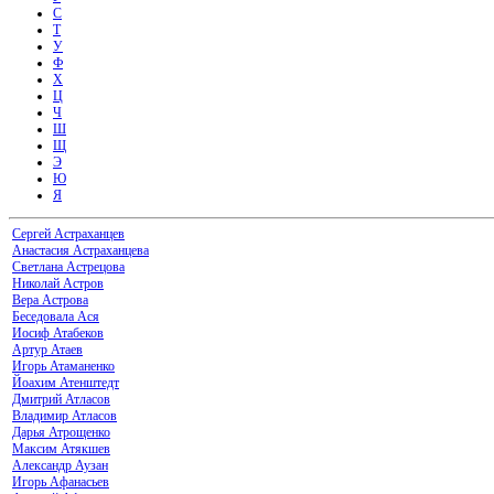
С
Т
У
Ф
Х
Ц
Ч
Ш
Щ
Э
Ю
Я
Сергей Астраханцев
Анастасия Астраханцева
Светлана Астрецова
Николай Астров
Вера Астрова
Беседовала Ася
Иосиф Атабеков
Артур Атаев
Игорь Атаманенко
Йоахим Атенштедт
Дмитрий Атласов
Владимир Атласов
Дарья Атрощенко
Максим Атякшев
Александр Аузан
Игорь Афанасьев