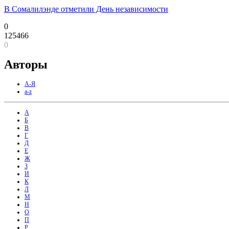
В Сомалилэнде отметили День независимости
0
125466
0
Авторы
А-Я
a-z
А
Б
В
Г
Д
Е
Ж
З
И
К
Л
М
Н
О
П
Р