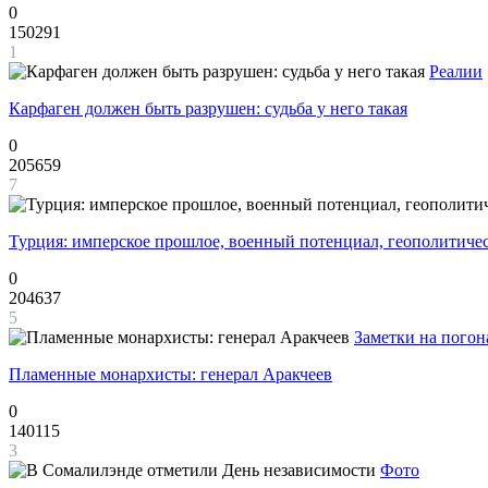
0
150291
1
Реалии
Карфаген должен быть разрушен: судьба у него такая
0
205659
7
Турция: имперское прошлое, военный потенциал, геополитиче
0
204637
5
Заметки на погон
Пламенные монархисты: генерал Аракчеев
0
140115
3
Фото