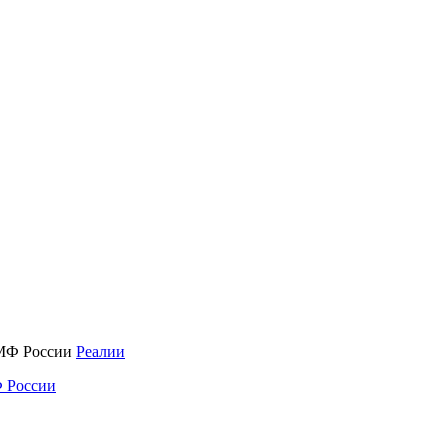
Реалии
 России