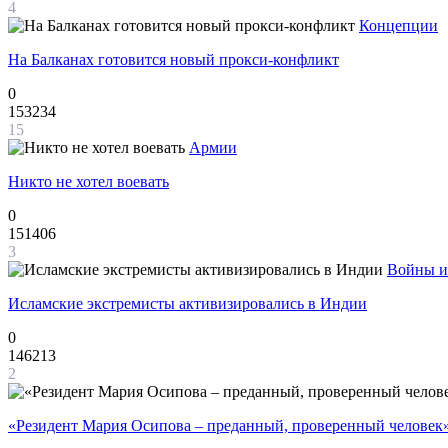
4
Концепции
На Балканах готовится новый прокси-конфликт
0
153234
15
Армии
Никто не хотел воевать
0
151406
3
Войны и
Исламские экстремисты активизировались в Индии
0
146213
2
«Резидент Мария Осипова – преданный, проверенный человек