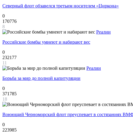
Северный флот обзавелся третьим носителем «Циркона»
0
170776
8
Реалии
Российские бомбы умнеют и набирают вес
0
232177
11
Реалии
Борьба за мир до полной капитуляции
0
371785
18
Воюющий Черноморский флот преуспевает в состязаниях ВМФ
0
223985