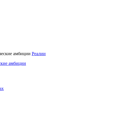
Реалии
ские амбиции
ах