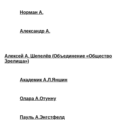
Норман А.
Александр А.
Алексей А. Шепелёв (Объединение «Общество
Зрелища»)
Академик А.Л.Яншин
Олара А.Отунну
Пауль А.Энгстфелд