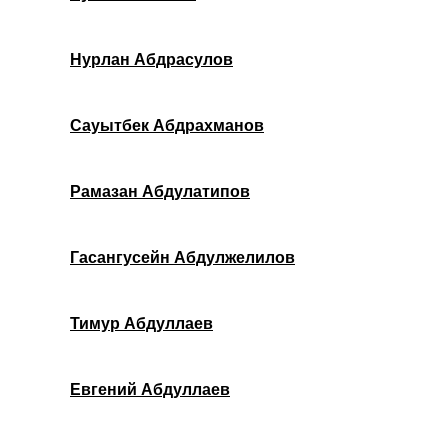
Нурлан Абдрасулов
Сауытбек Абдрахманов
Рамазан Абдулатипов
Гасангусейн Абдулжелилов
Тимур Абдуллаев
Евгений Абдуллаев