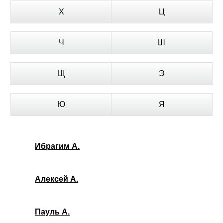
Х
Ц
Ч
Ш
Щ
Э
Ю
Я
Ибрагим А.
Алексей А.
Пауль А.