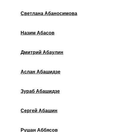
Светлана Абаносимова
Назим Абасов
Дмитрий Абаулин
Аслан Абашидзе
Зураб Абашидзе
Сергей Абашин
Рушан Аббясов