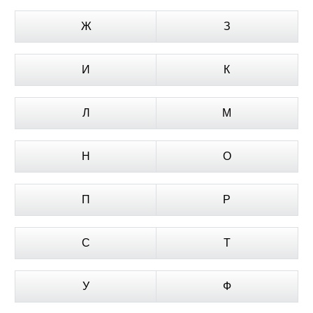
Ж
З
И
К
Л
М
Н
О
П
Р
С
Т
У
Ф