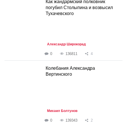
Как жандармский полковник
погубил Столыпина и возвысил
Тухачевского
Александр Широкорад
0
136811
4
Колебания Александра
Вертинского
Михаил Болтунов
0
139343
2