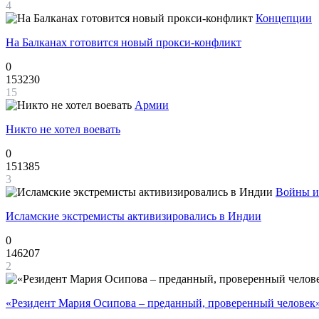
4
Концепции
На Балканах готовится новый прокси-конфликт
0
153230
15
Армии
Никто не хотел воевать
0
151385
3
Войны и
Исламские экстремисты активизировались в Индии
0
146207
2
«Резидент Мария Осипова – преданный, проверенный человек