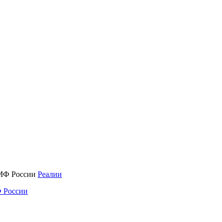
Реалии
 России