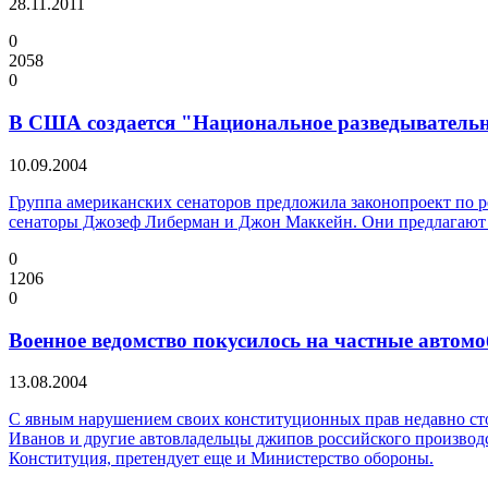
28.11.2011
0
2058
0
В США создается "Национальное разведывательн
10.09.2004
Группа американских сенаторов предложила законопроект по 
сенаторы Джозеф Либерман и Джон Маккейн. Они предлагают со
0
1206
0
Военное ведомство покусилось на частные автом
13.08.2004
C явным нарушением своих конституционных прав недавно сто
Иванов и другие автовладельцы джипов российского производс
Конституция, претендует еще и Министерство обороны.