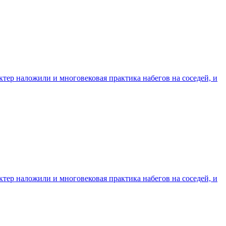
тер наложили и многовековая практика набегов на соседей, и
тер наложили и многовековая практика набегов на соседей, и