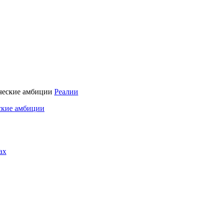
Реалии
ские амбиции
ах