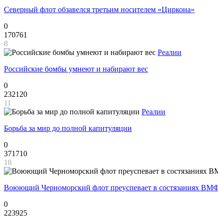
Северный флот обзавелся третьим носителем «Циркона»
0
170761
8
Реалии
Российские бомбы умнеют и набирают вес
0
232120
11
Реалии
Борьба за мир до полной капитуляции
0
371710
18
Воюющий Черноморский флот преуспевает в состязаниях ВМФ
0
223925