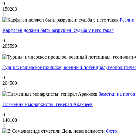
0
150283
1
Реалии
Карфаген должен быть разрушен: судьба у него такая
0
205599
7
Турция: имперское прошлое, военный потенциал, геополитиче
0
204580
5
Заметки на погон
Пламенные монархисты: генерал Аракчеев
0
140108
3
Фото