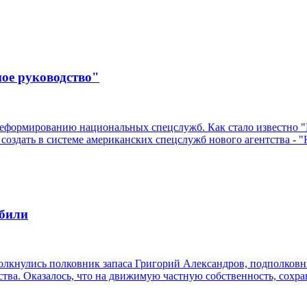
ое руководство"
реформированию национальных спецслужб. Как стало известно "
здать в системе американских спецслужб нового агентства - "
обили
лкнулись полковник запаса Григорий Александров, подполковни
тва. Оказалось, что на движимую частную собственность, сохр