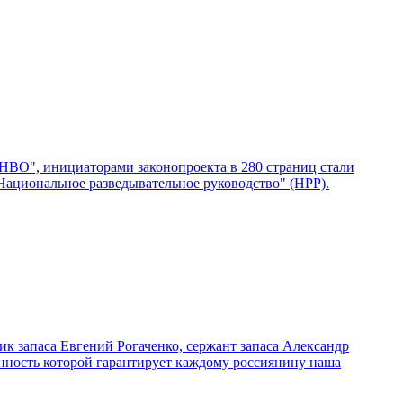
НВО", инициаторами законопроекта в 280 страниц стали
Национальное разведывательное руководство" (НРР).
к запаса Евгений Рогаченко, сержант запаса Александр
анность которой гарантирует каждому россиянину наша