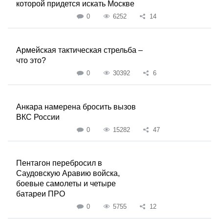
которой придется искать Москве
0
6252
14
Армейская тактическая стрельба –
что это?
0
30392
6
Анкара намерена бросить вызов
ВКС России
0
15282
47
Пентагон перебросил в
Саудовскую Аравию войска,
боевые самолеты и четыре
батареи ПРО
0
5755
12