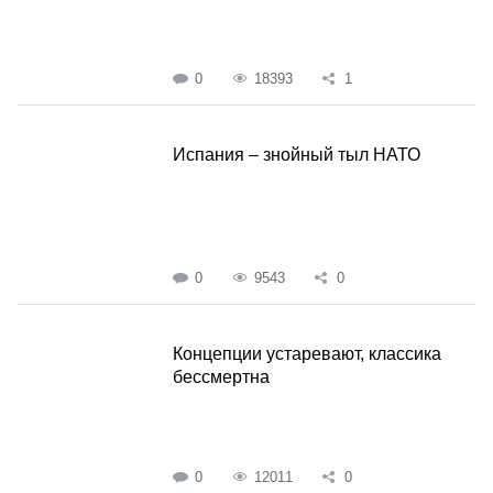
0
18393
1
Испания – знойный тыл НАТО
0
9543
0
Концепции устаревают, классика
бессмертна
0
12011
0