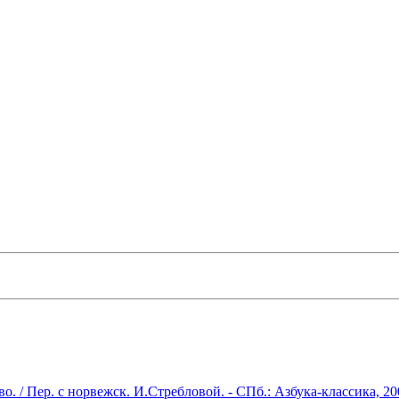
. / Пер. с норвежск. И.Стребловой. - СПб.: Азбука-классика, 20