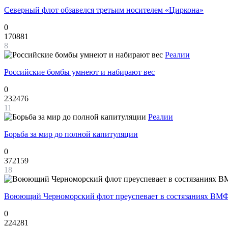
Северный флот обзавелся третьим носителем «Циркона»
0
170881
8
Реалии
Российские бомбы умнеют и набирают вес
0
232476
11
Реалии
Борьба за мир до полной капитуляции
0
372159
18
Воюющий Черноморский флот преуспевает в состязаниях ВМФ
0
224281