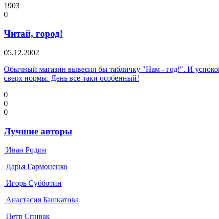
1903
0
Читай, город!
05.12.2002
Обычный магазин вывесил бы табличку "Нам - год!". И успокои
сверх нормы. День все-таки особенный!
0
0
0
Лучшие авторы
Иван Родин
Дарья Гармоненко
Игорь Субботин
Анастасия Башкатова
Петр Спивак