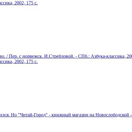
ссика, 2002, 175 c.
. / Пер. с норвежск. И.Стребловой. - СПб.: Азбука-классика, 20
ссика, 2002, 175 c.
лся. Но "Читай-Город" - книжный магазин на Новослободской - 