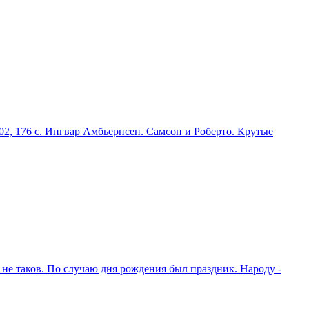
02, 176 с. Ингвар Амбьернсен. Самсон и Роберто. Крутые
не таков. По случаю дня рождения был праздник. Народу -