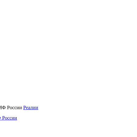
Реалии
 России