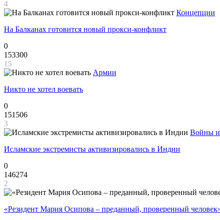
4
Концепции
На Балканах готовится новый прокси-конфликт
0
153300
15
Армии
Никто не хотел воевать
0
151506
3
Войны и
Исламские экстремисты активизировались в Индии
0
146274
2
«Резидент Мария Осипова – преданный, проверенный человек