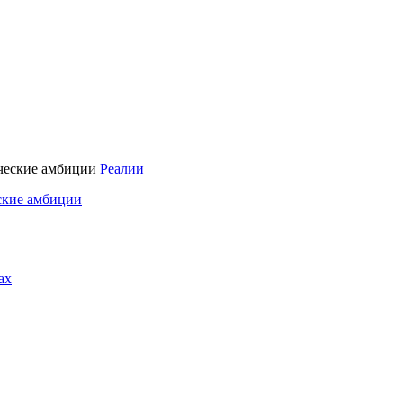
Реалии
ские амбиции
ах