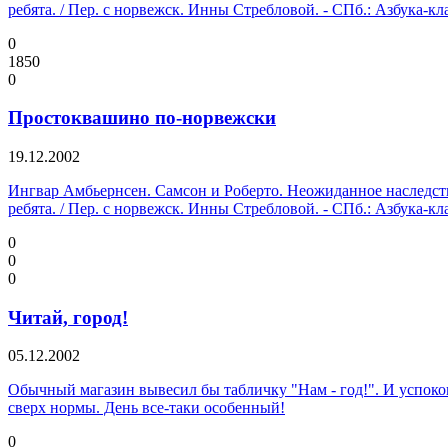
ребята. / Пер. с норвежск. Инны Стребловой. - СПб.: Азбука-кла
0
1850
0
Простоквашино по-норвежски
19.12.2002
Ингвар Амбьернсен. Самсон и Роберто. Неожиданное наследство
ребята. / Пер. с норвежск. Инны Стребловой. - СПб.: Азбука-кла
0
0
0
Читай, город!
05.12.2002
Обычный магазин вывесил бы табличку "Нам - год!". И успокои
сверх нормы. День все-таки особенный!
0