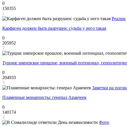
0
150355
1
Реалии
Карфаген должен быть разрушен: судьба у него такая
0
205952
7
Турция: имперское прошлое, военный потенциал, геополитиче
0
204933
5
Заметки на погон
Пламенные монархисты: генерал Аракчеев
0
140174
3
Фото