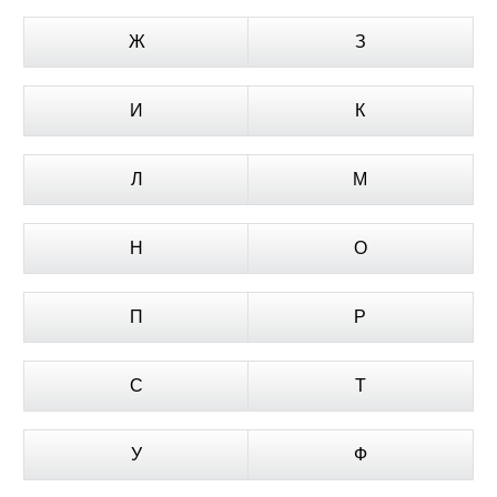
Ж
З
И
К
Л
М
Н
О
П
Р
С
Т
У
Ф