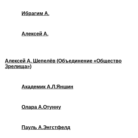
Ибрагим А.
Алексей А.
Алексей А. Шепелёв (Объединение «Общество
Зрелища»)
Академик А.Л.Яншин
Олара А.Отунну
Пауль А.Энгстфелд