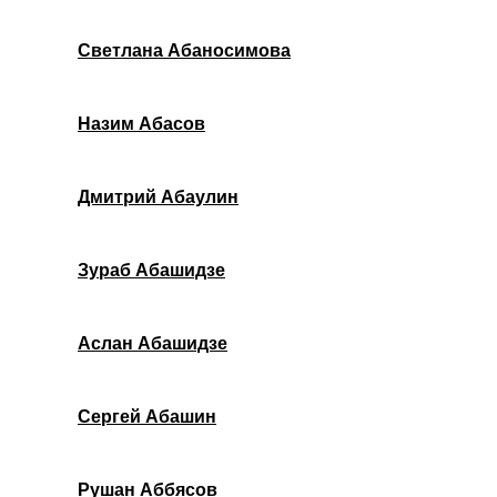
Светлана Абаносимова
Назим Абасов
Дмитрий Абаулин
Зураб Абашидзе
Аслан Абашидзе
Сергей Абашин
Рушан Аббясов