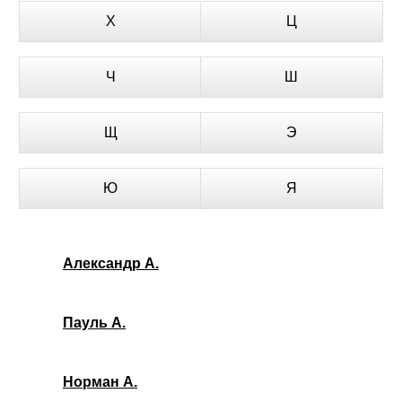
Х
Ц
Ч
Ш
Щ
Э
Ю
Я
Александр А.
Пауль А.
Норман А.