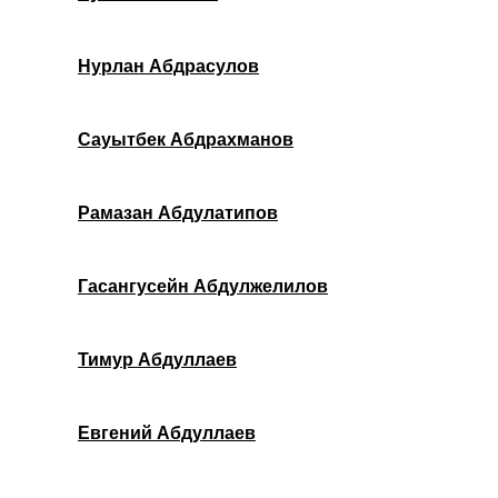
Нурлан Абдрасулов
Сауытбек Абдрахманов
Рамазан Абдулатипов
Гасангусейн Абдулжелилов
Тимур Абдуллаев
Евгений Абдуллаев