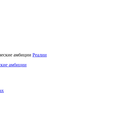
Реалии
ские амбиции
ах