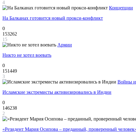
4
Концепции
На Балканах готовится новый прокси-конфликт
0
153262
15
Армии
Никто не хотел воевать
0
151449
3
Войны и
Исламские экстремисты активизировались в Индии
0
146238
2
«Резидент Мария Осипова – преданный, проверенный человек