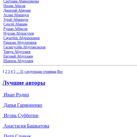
Светлана Абаносимова
Назим Абасов
Дмитрий Абаулин
Аслан Абашидзе
Зураб Абашидзе
Сергей Абашин
Рушан Аббясов
Нурлан Абдрасулов
Сауытбек Абдрахманов
Рамазан Абдулатипов
Гасангусейн Абдулжелилов
Тимур Абдуллаев
Евгений Абдуллаев
Шамиль Абдуллаев
1
2
3
4
5
...
31
следующая страница
Все
Лучшие авторы
Иван Родин
Дарья Гармоненко
Игорь Субботин
Анастасия Башкатова
Петр Спивак