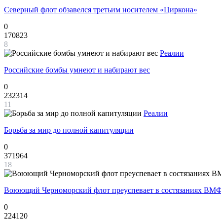
Северный флот обзавелся третьим носителем «Циркона»
0
170823
8
Реалии
Российские бомбы умнеют и набирают вес
0
232314
11
Реалии
Борьба за мир до полной капитуляции
0
371964
18
Воюющий Черноморский флот преуспевает в состязаниях ВМФ
0
224120