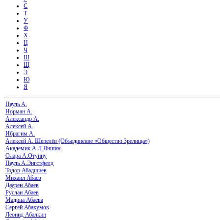
С
Т
У
Ф
Х
Ц
Ч
Ш
Щ
Э
Ю
Я
Пауль А.
Норман А.
Александр А.
Алексей А.
Ибрагим А.
Алексей А. Шепелёв (Объединение «Общество Зрелища»)
Академик А.Л.Яншин
Олара А.Отунну
Пауль А.Энгстфелд
Тодор Абадшиев
Михаил Абаев
Даурен Абаев
Руслан Абаев
Мадина Абаева
Сергей Абакумов
Леонид Абалкин