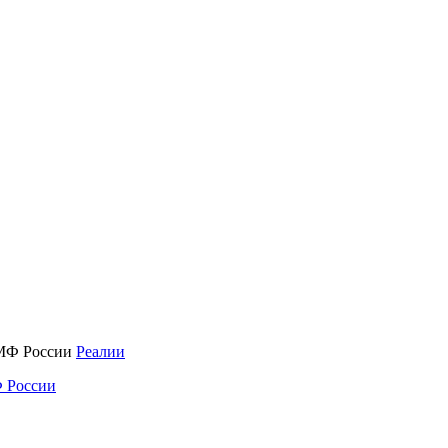
Реалии
 России