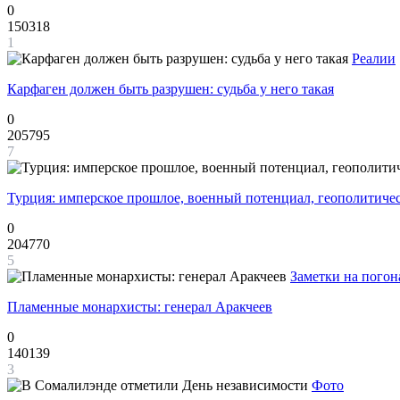
0
150318
1
Реалии
Карфаген должен быть разрушен: судьба у него такая
0
205795
7
Турция: имперское прошлое, военный потенциал, геополитиче
0
204770
5
Заметки на погон
Пламенные монархисты: генерал Аракчеев
0
140139
3
Фото