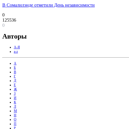
В Сомалилэнде отметили День независимости
0
125536
0
Авторы
А-Я
a-z
А
Б
В
Г
Д
Е
Ж
З
И
К
Л
М
Н
О
П
Р