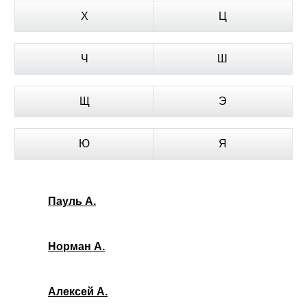
Х
Ц
Ч
Ш
Щ
Э
Ю
Я
Пауль А.
Норман А.
Алексей А.