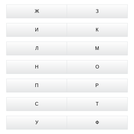
Ж
З
И
К
Л
М
Н
О
П
Р
С
Т
У
Ф