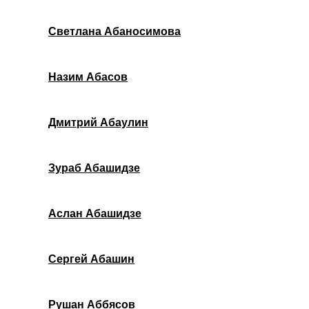
Светлана Абаносимова
Назим Абасов
Дмитрий Абаулин
Зураб Абашидзе
Аслан Абашидзе
Сергей Абашин
Рушан Аббясов