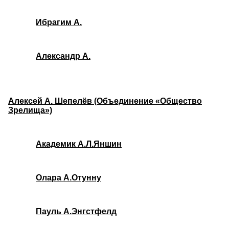
Ибрагим А.
Александр А.
Алексей А. Шепелёв (Объединение «Общество
Зрелища»)
Академик А.Л.Яншин
Олара А.Отунну
Пауль А.Энгстфелд