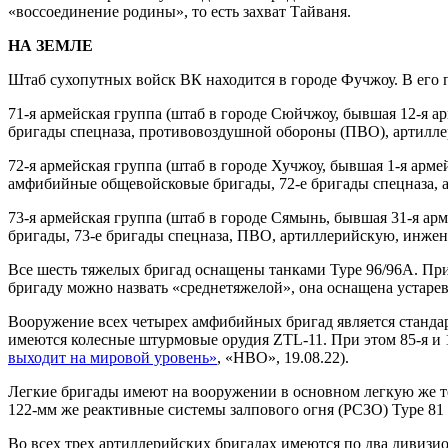
«воссоединение родины», то есть захват Тайваня.
НА ЗЕМЛЕ
Штаб сухопутных войск ВК находится в городе Фучжоу. В его
71-я армейская группа (штаб в городе Сюйчжоу, бывшая 12-я а
бригады спецназа, противовоздушной обороны (ПВО), артилл
72-я армейская группа (штаб в городе Хучжоу, бывшая 1-я арме
амфибийные общевойсковые бригады, 72-е бригады спецназа,
73-я армейская группа (штаб в городе Сямынь, бывшая 31-я ар
бригады, 73-е бригады спецназа, ПВО, артиллерийскую, инже
Все шесть тяжелых бригад оснащены танками Туре 96/96А. При э
бригаду можно назвать «среднетяжелой», она оснащена устарев
Вооружение всех четырех амфибийных бригад является станд
имеются колесные штурмовые орудия ZTL-11. При этом 85-я и 
выходит на мировой уровень»
, «НВО», 19.08.22).
Легкие бригады имеют на вооружении в основном легкую же те
122-мм же реактивные системы залпового огня (РСЗО) Туре 81 
Во всех трех артиллерийских бригадах имеются по два дивизи