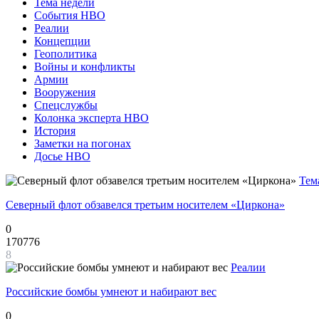
Тема недели
События НВО
Реалии
Концепции
Геополитика
Войны и конфликты
Армии
Вооружения
Спецслужбы
Колонка эксперта НВО
История
Заметки на погонах
Досье НВО
Тем
Северный флот обзавелся третьим носителем «Циркона»
0
170776
8
Реалии
Российские бомбы умнеют и набирают вес
0