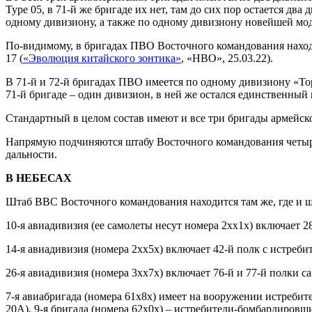
Туре 05, в 71-й же бригаде их нет, там до сих пор остается дв
одному дивизиону, а также по одному дивизиону новейшей мо
По-видимому, в бригадах ПВО Восточного командования наход
17 (
«Эволюция китайского зонтика»
, «НВО», 25.03.22).
В 71-й и 72-й бригадах ПВО имеется по одному дивизиону «Тор
71-й бригаде – один дивизион, в ней же остался единственны
Стандартный в целом состав имеют и все три бригады армейско
Напрямую подчиняются штабу Восточного командования четыре (
дальности.
В НЕБЕСАХ
Штаб ВВС Восточного командования находится там же, где и шт
10-я авиадивизия (ее самолеты несут номера 2хх1х) включает 
14-я авиадивизия (номера 2хх5х) включает 42-й полк с истреби
26-я авиадивизия (номера 3хх7х) включает 76-й и 77-й полки с
7-я авиабригада (номера 61х8х) имеет на вооружении истребите
20А), 9-я бригада (номера 62х0х) – истребители-бомбардировщи