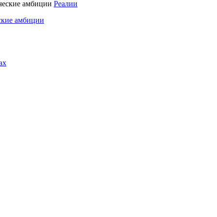
Реалии
ские амбиции
ах