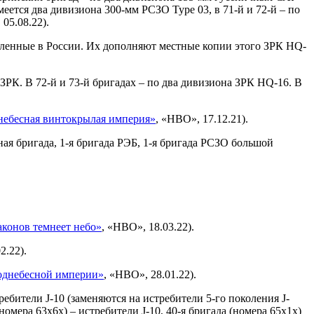
меется два дивизиона 300-мм РСЗО Туре 03, в 71-й и 72-й – по
 05.08.22).
пленные в России. Их дополняют местные копии этого ЗРК HQ-
ЗРК. В 72-й и 73-й бригадах – по два дивизиона ЗРК HQ-16. В
ебесная винтокрылая империя»
, «НВО», 17.12.21).
ая бригада, 1-я бригада РЭБ, 1-я бригада РСЗО большой
аконов темнеет небо»
, «НВО», 18.03.22).
2.22).
однебесной империи»
, «НВО», 28.01.22).
ебители J-10 (заменяются на истребители 5-го поколения J-
омера 63х6х) – истребители J-10, 40-я бригада (номера 65х1х)