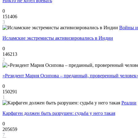
Никто не хотел воевать
0
151406
3
Войны и
Исламские экстремисты активизировались в Индии
0
146213
2
«Резидент Мария Осипова – преданный, проверенный человек
0
150291
1
Реалии
Карфаген должен быть разрушен: судьба у него такая
0
205659
7