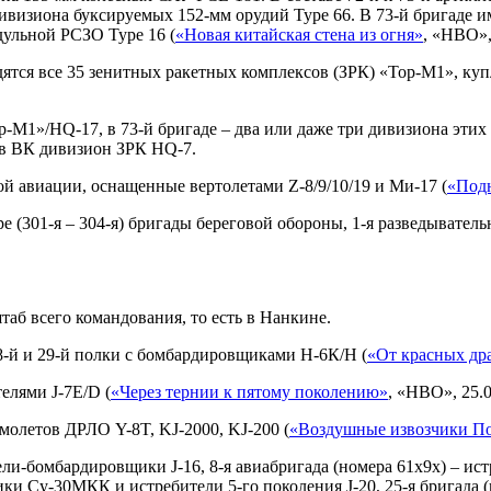
а дивизиона буксируемых 152-мм орудий Туре 66. В 73-й бригаде и
дульной РСЗО Туре 16 (
«Новая китайская стена из огня»
, «НВО»,
ятся все 35 зенитных ракетных комплексов (ЗРК) «Тор-М1», ку
-М1»/HQ-17, в 73-й бригаде – два или даже три дивизиона этих 
й в ВК дивизион ЗРК HQ-7.
й авиации, оснащенные вертолетами Z-8/9/10/19 и Ми-17 (
«Подн
301-я – 304-я) бригады береговой обороны, 1-я разведывательн
аб всего командования, то есть в Нанкине.
28-й и 29-й полки с бомбардировщиками Н-6К/Н (
«От красных др
телями J-7Е/D (
«Через тернии к пятому поколению»
, «НВО», 25.0
амолетов ДРЛО Y-8T, KJ-2000, KJ-200 (
«Воздушные извозчики П
ли-бомбардировщики J-16, 8-я авиабригада (номера 61х9х) – истр
ки Су-30МКК и истребители 5-го поколения J-20, 25-я бригада (н