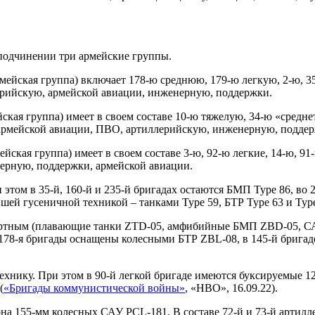
 подчинении три армейские группы.
рмейская группа) включает 178-ю среднюю, 179-ю легкую, 2-ю, 3
ерийскую, армейской авиации, инженерную, поддержки.
йская группа) имеет в своем составе 10-ю тяжелую, 34-ю «средн
 армейской авиации, ПВО, артиллерийскую, инженерную, подде
мейская группа) имеет в своем составе 3-ю, 92-ю легкие, 14-ю
нерную, поддержки, армейской авиации.
том в 35-й, 160-й и 235-й бригадах остаются БМП Туре 86, во 2
шей гусеничной техникой – танками Туре 59, БТР Туре 63 и Туре
артным (плавающие танки ZTD-05, амфибийные БМП ZBD-05, САУ
178-я бригады оснащены колесными БТР ZBL-08, в 145-й бригад
хнику. При этом в 90-й легкой бригаде имеются буксируемые 12
(
«Бригады коммунистической войны»
, «НВО», 16.09.22).
она 155-мм колесных САУ PCL-181. В составе 72-й и 73-й артил