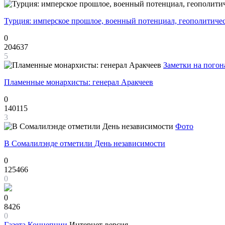
Турция: имперское прошлое, военный потенциал, геополитиче
0
204637
5
Заметки на погон
Пламенные монархисты: генерал Аракчеев
0
140115
3
Фото
В Сомалилэнде отметили День независимости
0
125466
0
0
8426
0
Газета
Концепции
Интернет-версия