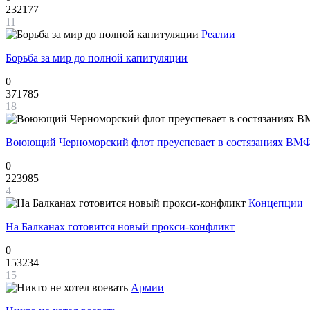
232177
11
Реалии
Борьба за мир до полной капитуляции
0
371785
18
Воюющий Черноморский флот преуспевает в состязаниях ВМФ
0
223985
4
Концепции
На Балканах готовится новый прокси-конфликт
0
153234
15
Армии