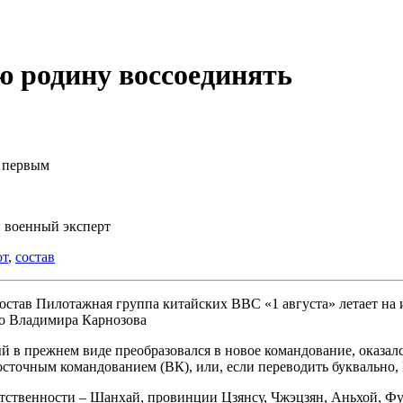
ю родину воссоединять
т первым
 военный эксперт
от
,
состав
Пилотажная группа китайских ВВС «1 августа» летает на и
то Владимира Карнозова
 в прежнем виде преобразовался в новое командование, оказал
Восточным командованием (ВК), или, если переводить буквально
тственности – Шанхай, провинции Цзянсу, Чжэцзян, Аньхой, Фуц