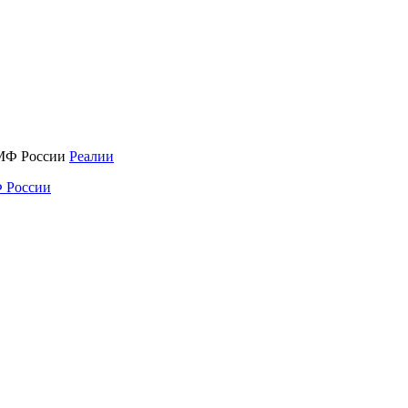
Реалии
 России