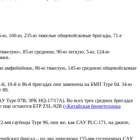
5-ю, 160-ю, 235-ю тяжелые общевойсковые бригады, 71-е
етяжелую», 85-ю среднюю, 90-ю легкую, 5-ю, 124-ю
ржки.
, 91-ю амфибийные, 86-ю тяжелую, 145-ю среднюю общевойсковые
-й, 10-й и 86-й бригадах они заменены на БМП Туре 04. 34-ю
 89.
 Туре 07В, ЗРК HQ-17/17А). Во всех трех средних бригадах
е еще остаются БТР ZSL-92В (
«Китайская бронетехника
2-мм гаубицы Туре 96, они же, как САУ PLC-171, на джипе,
лерийских бригад – по два дивизиона 155-мм гусеничных САУ