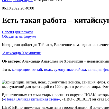
06.10.2022 20:40:00
Есть такая работа – китайску
Версия для печати
Обсудить на форуме
Когда дело дойдет до Тайваня, Восточное командование начне
Александр Храмчихин
Об авторе:
Александр Анатольевич Храмчихин – независимый
Тэги:
концепции
,
китай
,
ноак
,
сухопутные войска
,
авиация
,
фл
выступлений для делегаций из 166 стран и регионов мира. Фо
Единственным из семи старых военных округов НОАК, который
(
«Новая Великая китайская стена»
, «НВО», 20.10.17) он стал 
Штаб ВК по-прежнему находится в городе Нанкин. В зоне отве