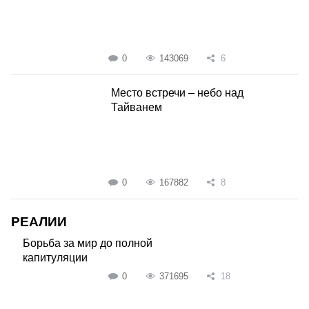
0
143069
6
Место встречи – небо над
Тайванем
0
167882
8
РЕАЛИИ
Борьба за мир до полной
капитуляции
0
371695
18