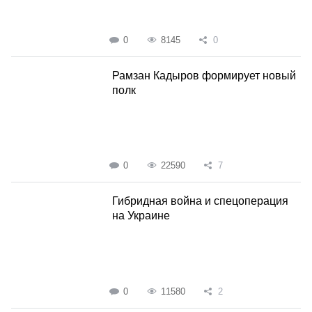
0
8145
0
Рамзан Кадыров формирует новый
полк
0
22590
7
Гибридная война и спецоперация
на Украине
0
11580
2