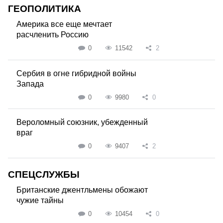
ГЕОПОЛИТИКА
Америка все еще мечтает
расчленить Россию
0
11542
2
Сербия в огне гибридной войны
Запада
0
9980
0
Вероломный союзник, убежденный
враг
0
9407
2
СПЕЦСЛУЖБЫ
Британские джентльмены обожают
чужие тайны
0
10454
0