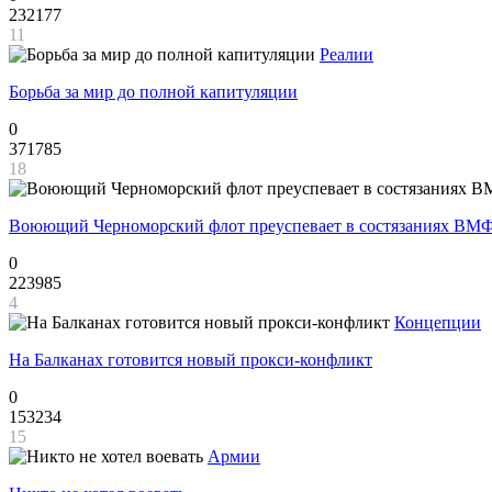
232177
11
Реалии
Борьба за мир до полной капитуляции
0
371785
18
Воюющий Черноморский флот преуспевает в состязаниях ВМФ
0
223985
4
Концепции
На Балканах готовится новый прокси-конфликт
0
153234
15
Армии