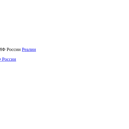
Реалии
 России