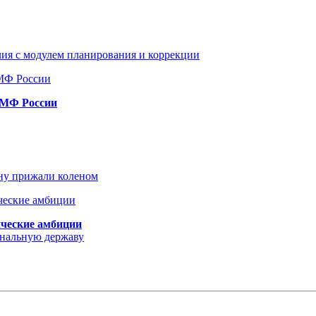
ия с модулем планирования и коррекции
ВМФ России
ину прижали коленом
ические амбиции
ональную державу