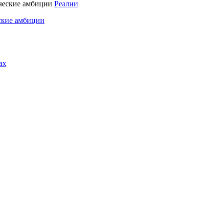
Реалии
ские амбиции
ах