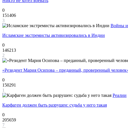
Никто не хотел воевать
0
151406
3
Войны и
Исламские экстремисты активизировались в Индии
0
146213
2
«Резидент Мария Осипова – преданный, проверенный человек
0
150291
1
Реалии
Карфаген должен быть разрушен: судьба у него такая
0
205659
7