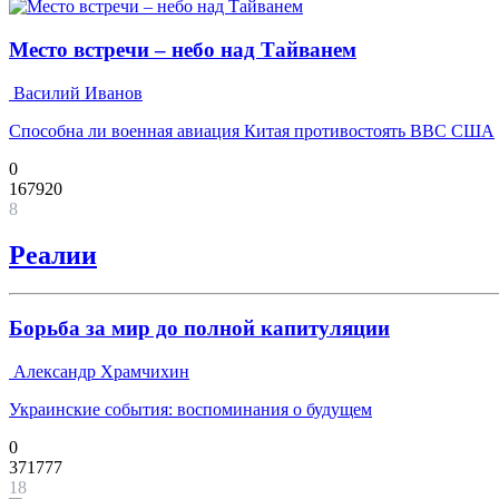
Место встречи – небо над Тайванем
Василий Иванов
Способна ли военная авиация Китая противостоять ВВС США
0
167920
8
Реалии
Борьба за мир до полной капитуляции
Александр Храмчихин
Украинские события: воспоминания о будущем
0
371777
18