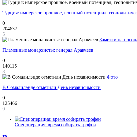
Турция: имперское прошлое, военный потенциал, геополитиче
0
204637
5
Заметки на погон
Пламенные монархисты: генерал Аракчеев
0
140115
3
Фото
В Сомалилэнде отметили День независимости
0
125466
0
Спецоперация: время собирать трофеи