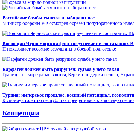
Российские бомбы умнеют и набирают вес
Министр обороны РФ осмотрел образец полуторатонного издел
Воюющий Черноморский флот преуспевает в состязаниях 
И показывает весомые результаты в боевой подготовке
Карфаген должен быть разрушен: судьба у него такая
Границы на море размываются, Берлин не держит слова, Укра
Турция: имперское прошлое, военный потенциал, геополит
К своему столетию республика превратилась в ключевую реги
Концепции