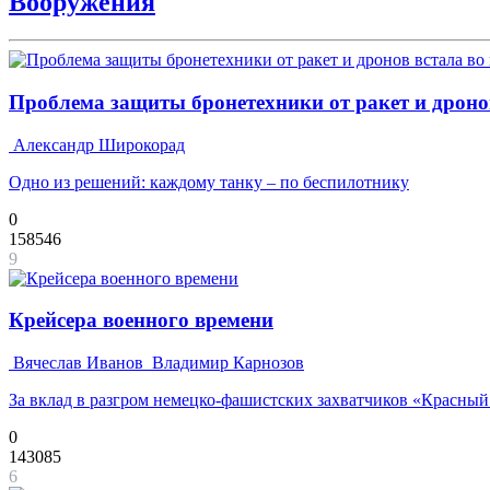
Вооружения
Проблема защиты бронетехники от ракет и дронов
Александр Широкорад
Одно из решений: каждому танку – по беспилотнику
0
158546
9
Крейсера военного времени
Вячеслав Иванов
Владимир Карнозов
За вклад в разгром немецко-фашистских захватчиков «Красны
0
143085
6