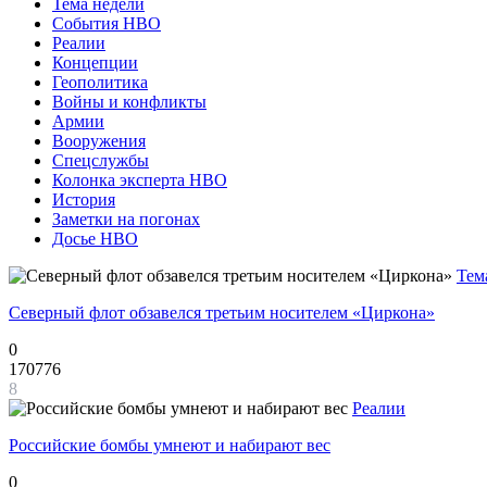
Тема недели
События НВО
Реалии
Концепции
Геополитика
Войны и конфликты
Армии
Вооружения
Спецслужбы
Колонка эксперта НВО
История
Заметки на погонах
Досье НВО
Тем
Северный флот обзавелся третьим носителем «Циркона»
0
170776
8
Реалии
Российские бомбы умнеют и набирают вес
0