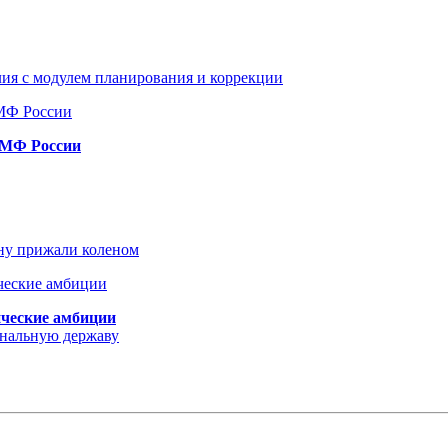
ия с модулем планирования и коррекции
ВМФ России
ину прижали коленом
ические амбиции
ональную державу