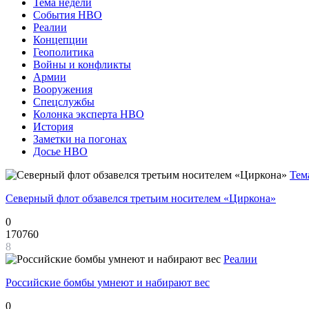
Тема недели
События НВО
Реалии
Концепции
Геополитика
Войны и конфликты
Армии
Вооружения
Спецслужбы
Колонка эксперта НВО
История
Заметки на погонах
Досье НВО
Тем
Северный флот обзавелся третьим носителем «Циркона»
0
170760
8
Реалии
Российские бомбы умнеют и набирают вес
0