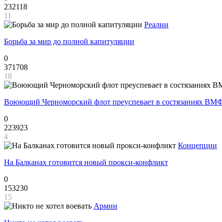
232118
11
Реалии
Борьба за мир до полной капитуляции
0
371708
18
Воюющий Черноморский флот преуспевает в состязаниях ВМФ
0
223923
4
Концепции
На Балканах готовится новый прокси-конфликт
0
153230
15
Армии