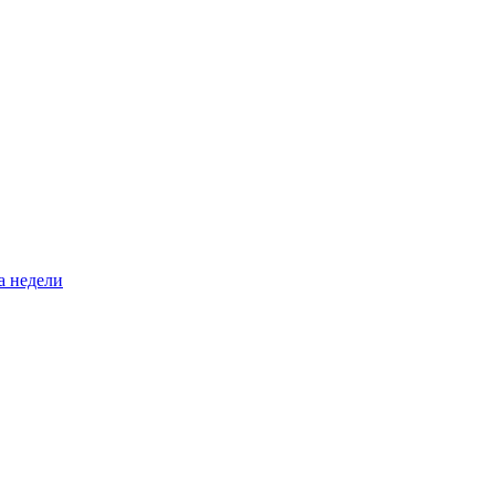
а недели