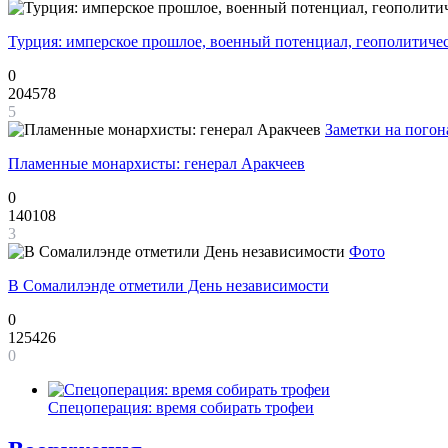
Турция: имперское прошлое, военный потенциал, геополитиче
0
204578
5
Заметки на погон
Пламенные монархисты: генерал Аракчеев
0
140108
3
Фото
В Сомалилэнде отметили День независимости
0
125426
0
Спецоперация: время собирать трофеи