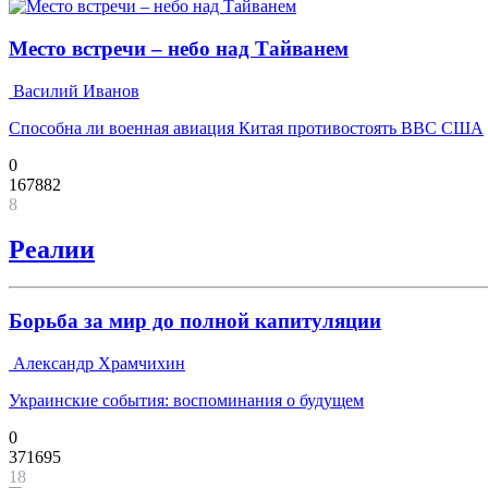
Место встречи – небо над Тайванем
Василий Иванов
Способна ли военная авиация Китая противостоять ВВС США
0
167882
8
Реалии
Борьба за мир до полной капитуляции
Александр Храмчихин
Украинские события: воспоминания о будущем
0
371695
18