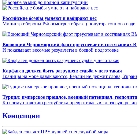
Российские бомбы умнеют и набирают вес
Министр обороны РФ осмотрел образец полуторатонного издел
Воюющий Черноморский флот преуспевает в состязаниях 
И показывает весомые результаты в боевой подготовке
Карфаген должен быть разрушен: судьба у него такая
Границы на море размываются, Берлин не держит слова, Укра
Турция: имперское прошлое, военный потенциал, геополит
К своему столетию республика превратилась в ключевую реги
Концепции