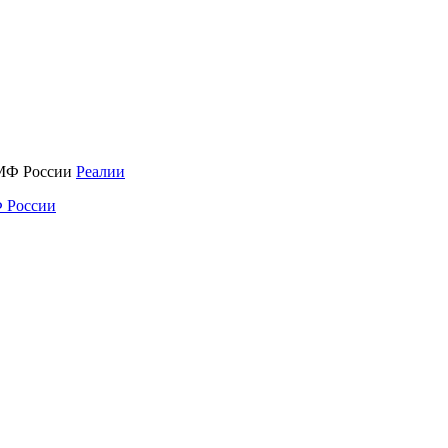
Реалии
 России