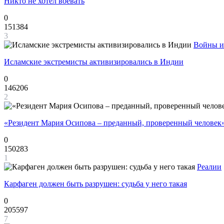
Никто не хотел воевать
0
151384
3
Войны и
Исламские экстремисты активизировались в Индии
0
146206
2
«Резидент Мария Осипова – преданный, проверенный человек
0
150283
1
Реалии
Карфаген должен быть разрушен: судьба у него такая
0
205597
7