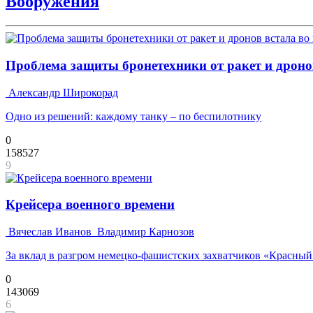
Вооружения
Проблема защиты бронетехники от ракет и дронов
Александр Широкорад
Одно из решений: каждому танку – по беспилотнику
0
158527
9
Крейсера военного времени
Вячеслав Иванов
Владимир Карнозов
За вклад в разгром немецко-фашистских захватчиков «Красны
0
143069
6