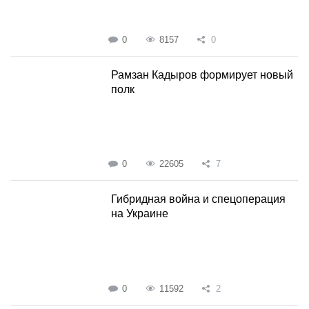
0
8157
0
Рамзан Кадыров формирует новый
полк
0
22605
7
Гибридная война и спецоперация
на Украине
0
11592
2