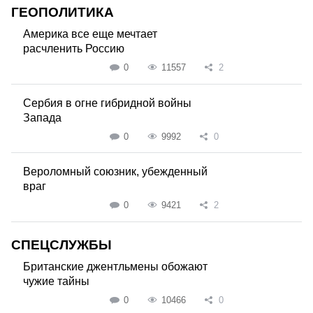
ГЕОПОЛИТИКА
Америка все еще мечтает
расчленить Россию
0
11557
2
Сербия в огне гибридной войны
Запада
0
9992
0
Вероломный союзник, убежденный
враг
0
9421
2
СПЕЦСЛУЖБЫ
Британские джентльмены обожают
чужие тайны
0
10466
0