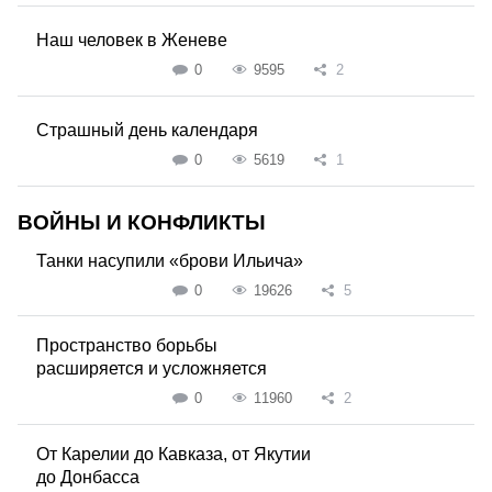
Наш человек в Женеве
0
9595
2
Страшный день календаря
0
5619
1
ВОЙНЫ И КОНФЛИКТЫ
Танки насупили «брови Ильича»
0
19626
5
Пространство борьбы
расширяется и усложняется
0
11960
2
От Карелии до Кавказа, от Якутии
до Донбасса