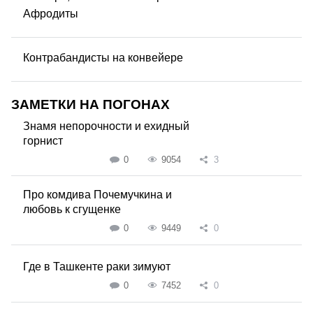
Афродиты
Контрабандисты на конвейере
ЗАМЕТКИ НА ПОГОНАХ
Знамя непорочности и ехидный
горнист
0
9054
3
Про комдива Почемучкина и
любовь к сгущенке
0
9449
0
Где в Ташкенте раки зимуют
0
7452
0