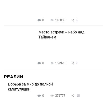
0
143085
6
Место встречи – небо над
Тайванем
0
167920
8
РЕАЛИИ
Борьба за мир до полной
капитуляции
0
371777
18