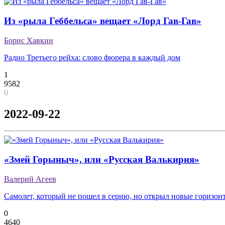
Из «рыла Геббельса» вещает «Лорд Гав-Гав»
Борис Хавкин
Радио Третьего рейха: слово фюрера в каждый дом
1
9582
0
2022-09-22
«Змей Горыныч», или «Русская Валькирия»
Валерий Агеев
Самолет, который не пошел в серию, но открыл новые горизон
0
4640