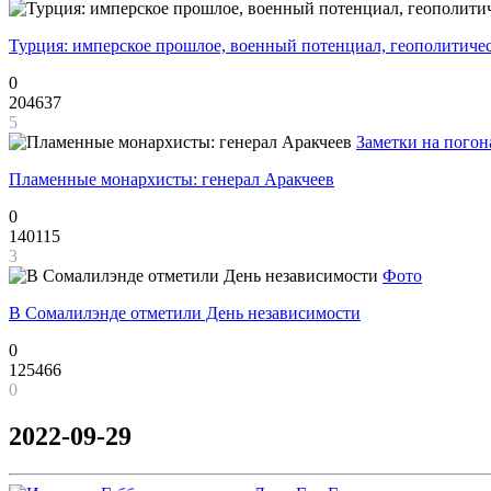
Турция: имперское прошлое, военный потенциал, геополитиче
0
204637
5
Заметки на погон
Пламенные монархисты: генерал Аракчеев
0
140115
3
Фото
В Сомалилэнде отметили День независимости
0
125466
0
2022-09-29