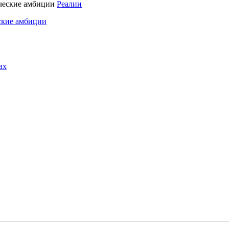
Реалии
ские амбиции
ах