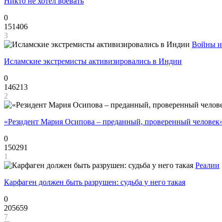
Никто не хотел воевать
0
151406
3
Войны и
Исламские экстремисты активизировались в Индии
0
146213
2
«Резидент Мария Осипова – преданный, проверенный человек
0
150291
1
Реалии
Карфаген должен быть разрушен: судьба у него такая
0
205659
7