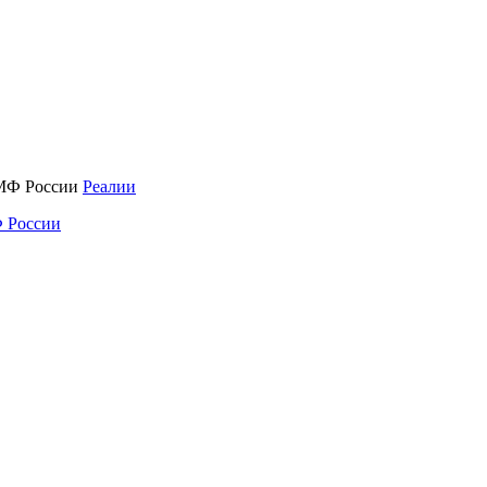
Реалии
 России