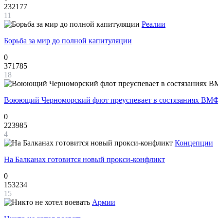
232177
11
Реалии
Борьба за мир до полной капитуляции
0
371785
18
Воюющий Черноморский флот преуспевает в состязаниях ВМФ
0
223985
4
Концепции
На Балканах готовится новый прокси-конфликт
0
153234
15
Армии