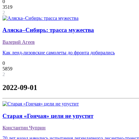
0
3519
2
Аляска–Сибирь: трасса мужества
Валерий Агеев
Как ленд-лизовские самолеты до фронта добирались
0
5859
2
2022-09-01
Старая «Гончая» цели не упустит
Константин Чуприн
70 лет назад начались испытания легендарного десантно-транс