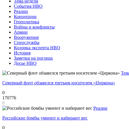
Тема недели
События НВО
Реалии
Концепции
Геополитика
Войны и конфликты
Армии
Вооружения
Спецслужбы
Колонка эксперта НВО
История
Заметки на погонах
Досье НВО
Тем
Северный флот обзавелся третьим носителем «Циркона»
0
170776
8
Реалии
Российские бомбы умнеют и набирают вес
0