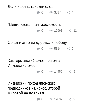
Дели ищет китайский след
0
3697
4
"Цивилизованная" жестокость
0
10891
11
Союзники тогда одержали победу
0
5114
0
Как германский флот пошел в
Индийский океан
0
14458
3
Индийский поход японских
подводников на исход Второй
мировой не повлиял
0
12839
2