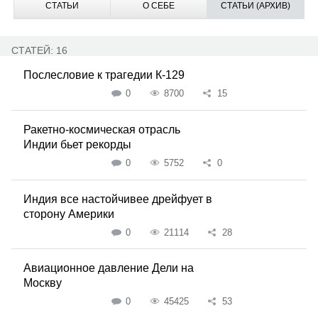
СТАТЬИ
О СЕБЕ
СТАТЬИ (АРХИВ)
СТАТЕЙ: 16
Послесловие к трагедии К-129
0
8700
15
Ракетно-космическая отрасль
Индии бьет рекорды
0
5752
0
Индия все настойчивее дрейфует в
сторону Америки
0
21114
28
Авиационное давление Дели на
Москву
0
45425
53