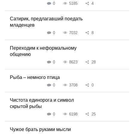
0
5185
4
Сатирик, предлагавший поедать
младенцев
0
7032
8
Переходим к неформальному
общению
0
8623
28
Рыба – немного птица
0
3708
0
Чистота единорога и символ
скрытой рыбы
0
6198
25
Чужое брать руками мысли