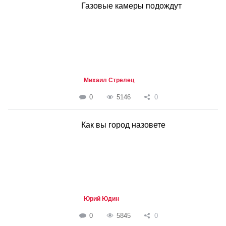
Газовые камеры подождут
Михаил Стрелец
0
5146
0
Как вы город назовете
Юрий Юдин
0
5845
0