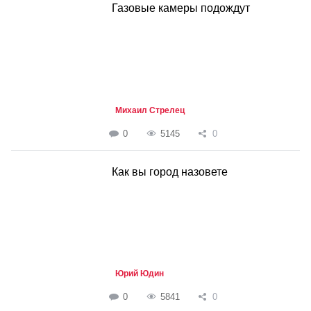
Газовые камеры подождут
Михаил Стрелец
0
5145
0
Как вы город назовете
Юрий Юдин
0
5841
0