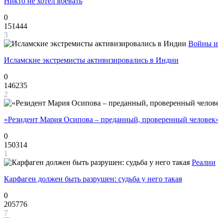
Никто не хотел воевать
0
151444
3
Войны и
Исламские экстремисты активизировались в Индии
0
146235
2
«Резидент Мария Осипова – преданный, проверенный человек
0
150314
1
Реалии
Карфаген должен быть разрушен: судьба у него такая
0
205776
7