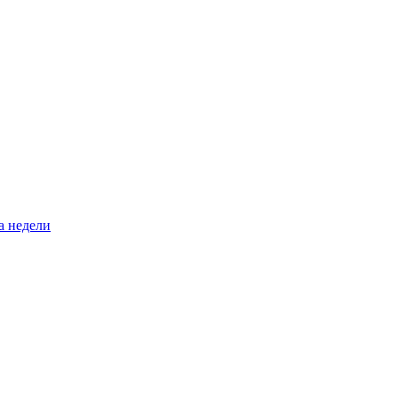
а недели