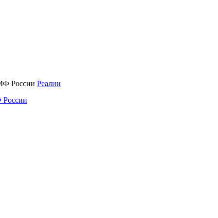
Реалии
 России