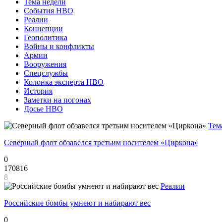
Тема недели
События НВО
Реалии
Концепции
Геополитика
Войны и конфликты
Армии
Вооружения
Спецслужбы
Колонка эксперта НВО
История
Заметки на погонах
Досье НВО
Тем
Северный флот обзавелся третьим носителем «Циркона»
0
170816
8
Реалии
Российские бомбы умнеют и набирают вес
0