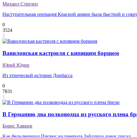
Михаил Стрелец
Наступательная операция Красной армии была быстрой и сок
0
3524
2
Вавилонская кастрюля с кипящим борщом
Юрий Юдин
Из этнической истории Донбасса
0
7831
1
В Германию два полководца из русского плена бр
Борис Хавкин
Как фельдмаршал Паулюс на генерала Зайдлица донос писал