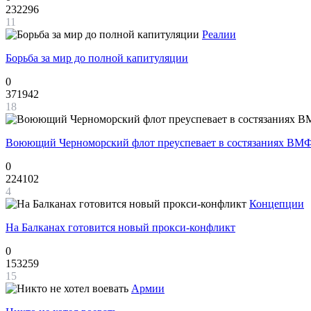
232296
11
Реалии
Борьба за мир до полной капитуляции
0
371942
18
Воюющий Черноморский флот преуспевает в состязаниях ВМФ
0
224102
4
Концепции
На Балканах готовится новый прокси-конфликт
0
153259
15
Армии