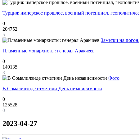
Турция: имперское прошлое, военный потенциал, геополитиче
0
204752
5
Заметки на погон
Пламенные монархисты: генерал Аракчеев
0
140135
3
Фото
В Сомалилэнде отметили День независимости
0
125528
0
2023-04-27