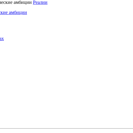
Реалии
ские амбиции
ах