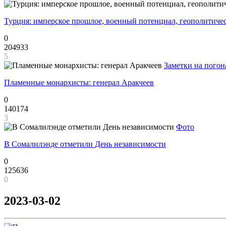
Турция: имперское прошлое, военный потенциал, геополитиче
0
204933
5
Заметки на погон
Пламенные монархисты: генерал Аракчеев
0
140174
3
Фото
В Сомалилэнде отметили День независимости
0
125636
0
2023-03-02