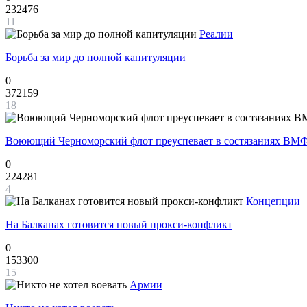
232476
11
Реалии
Борьба за мир до полной капитуляции
0
372159
18
Воюющий Черноморский флот преуспевает в состязаниях ВМФ
0
224281
4
Концепции
На Балканах готовится новый прокси-конфликт
0
153300
15
Армии