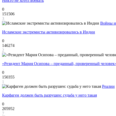
Никто не хотел воевать
0
151506
3
Войны и
Исламские экстремисты активизировались в Индии
0
146274
2
«Резидент Мария Осипова – преданный, проверенный человек
0
150355
1
Реалии
Карфаген должен быть разрушен: судьба у него такая
0
205952
7