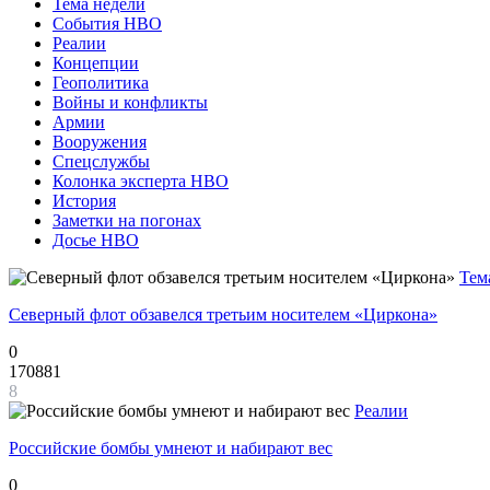
Тема недели
События НВО
Реалии
Концепции
Геополитика
Войны и конфликты
Армии
Вооружения
Спецслужбы
Колонка эксперта НВО
История
Заметки на погонах
Досье НВО
Тем
Северный флот обзавелся третьим носителем «Циркона»
0
170881
8
Реалии
Российские бомбы умнеют и набирают вес
0