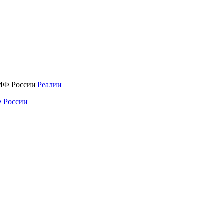
Реалии
 России