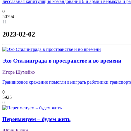
Бесславная капитуляция командования 6-й армии вермахта и р
0
50794
11
2023-02-02
Эхо Сталинграда в пространстве и во времени
Игорь Шумейко
Грандиозное сражение помогли выиграть работники транспорт
0
5925
0
Переименуем – будем жить
Юрий Юдин