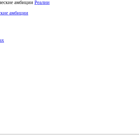
Реалии
ские амбиции
ах