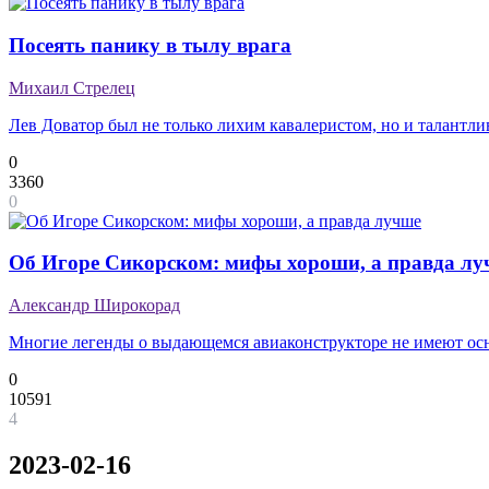
Посеять панику в тылу врага
Михаил Стрелец
Лев Доватор был не только лихим кавалеристом, но и талантл
0
3360
0
Об Игоре Сикорском: мифы хороши, а правда лу
Александр Широкорад
Многие легенды о выдающемся авиаконструкторе не имеют ос
0
10591
4
2023-02-16