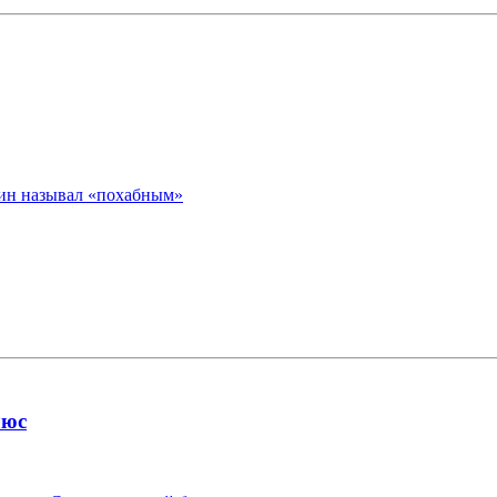
нин называл «похабным»
люс