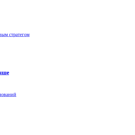
ивым стратегом
чше
нований