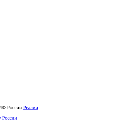
Реалии
 России