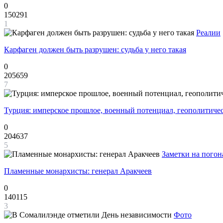
0
150291
1
Реалии
Карфаген должен быть разрушен: судьба у него такая
0
205659
7
Турция: имперское прошлое, военный потенциал, геополитиче
0
204637
5
Заметки на погон
Пламенные монархисты: генерал Аракчеев
0
140115
3
Фото