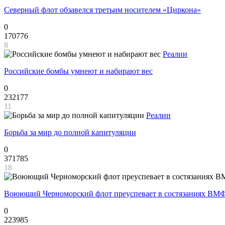
Северный флот обзавелся третьим носителем «Циркона»
0
170776
8
Реалии
Российские бомбы умнеют и набирают вес
0
232177
11
Реалии
Борьба за мир до полной капитуляции
0
371785
18
Воюющий Черноморский флот преуспевает в состязаниях ВМФ
0
223985