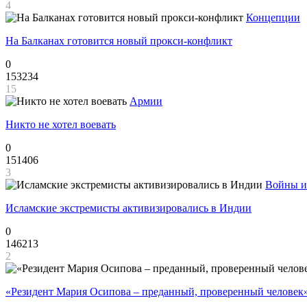
4
Концепции
На Балканах готовится новый прокси-конфликт
0
153234
15
Армии
Никто не хотел воевать
0
151406
3
Войны и
Исламские экстремисты активизировались в Индии
0
146213
2
«Резидент Мария Осипова – преданный, проверенный человек