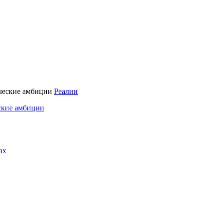
Реалии
ские амбиции
ах