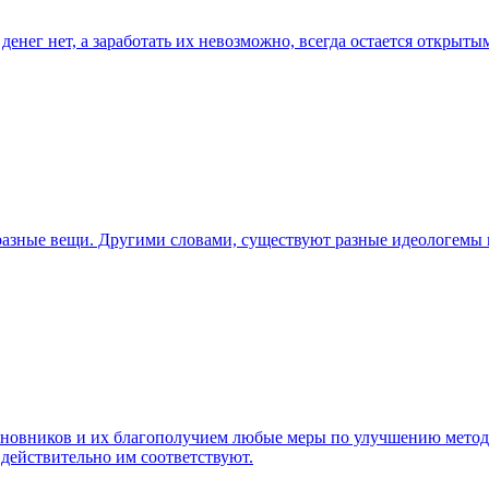
денег нет, а заработать их невозможно, всегда остается открыты
разные вещи. Другими словами, существуют разные идеологемы
новников и их благополучием любые меры по улучшению методов
 действительно им соответствуют.