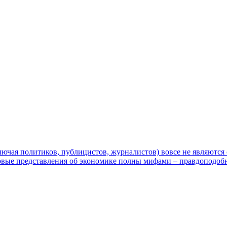
чая политиков, публицистов, журналистов) вовсе не являются 
ссовые представления об экономике полны мифами – правдоподо