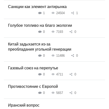
Санкции как элемент антирынка
1
24504
1
Голубое топливо на благо экологии
0
7193
0
Китай задыхается из-за
преобладания угольной генерации
0
11486
0
Газовый союз на перепутье
0
4711
0
Противостояние с Европой
0
5657
0
Иранский вопрос