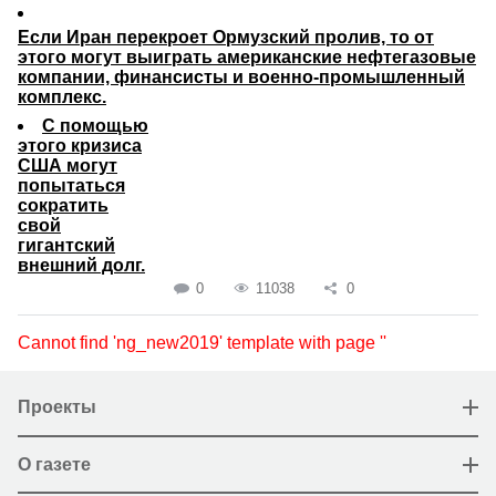
Если Иран перекроет Ормузский пролив, то от
этого могут выиграть американские нефтегазовые
компании, финансисты и военно-промышленный
комплекс.
С помощью
этого кризиса
США могут
попытаться
сократить
свой
гигантский
внешний долг.
0
11038
0
Cannot find 'ng_new2019' template with page ''
Проекты
О газете