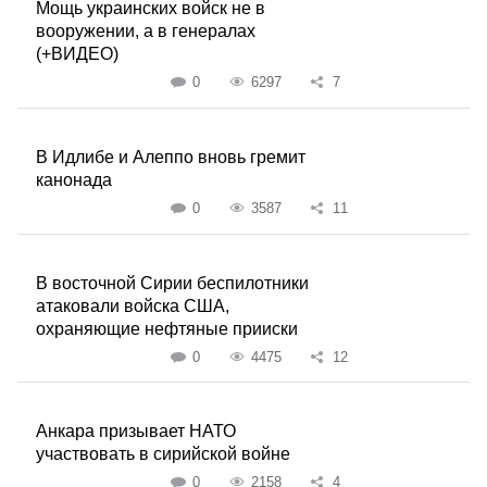
Мощь украинских войск не в
вооружении, а в генералах
(+ВИДЕО)
0
6297
7
В Идлибе и Алеппо вновь гремит
канонада
0
3587
11
В восточной Сирии беспилотники
атаковали войска США,
охраняющие нефтяные прииски
0
4475
12
Анкара призывает НАТО
участвовать в сирийской войне
0
2158
4