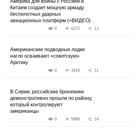
Америка для войны с Россией и
Китаем создает мощную армаду
беспилотных ударных
авиационных платформ (+ВИДЕО)
0
6272
13
Американские подводные лодки
нагло осваивают «советскую»
Арктику
0
3418
11
В Сирии, российские броневики
демонстративно прошли по району,
который контролируют
американцы
0
5888
14