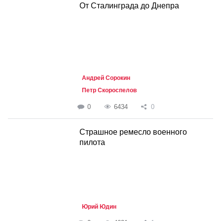
От Сталинграда до Днепра
Андрей Сорокин
Петр Скороспелов
0
6434
0
Страшное ремесло военного
пилота
Юрий Юдин