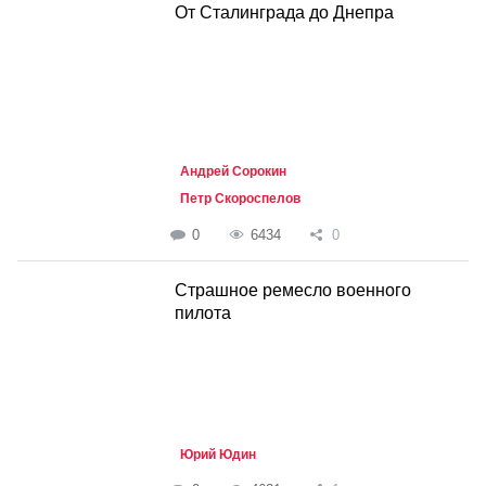
От Сталинграда до Днепра
Андрей Сорокин
Петр Скороспелов
0
6434
0
Страшное ремесло военного
пилота
Юрий Юдин