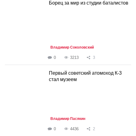
Борец за мир из студии баталистов
Владимир Соколовский
0
3213
3
Первый советский атомоход К-3
стал музеем
Владимир Пасякин
0
4436
2