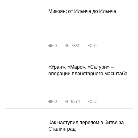
Микоян: от Ильича до Ильича
0
7361
0
«Уран», «Марс», «Сатурн» –
операции планетарного масштаба
0
9874
3
Как наступил перелом в битве за
Сталинград