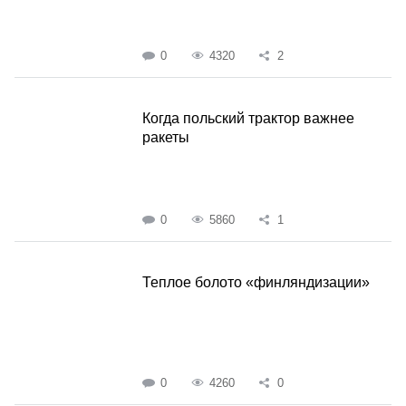
0
4320
2
Когда польский трактор важнее
ракеты
0
5860
1
Теплое болото «финляндизации»
0
4260
0