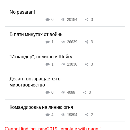
No pasaran!
0
20184
3
В пяти минутах от войны
1
26639
3
"Искандер", полигон и Шойгу
1
13836
3
Десант возвращается в
миротворчество
0
4099
0
Командировка на линию огня
4
19894
2
Cannot find 'ng_new2019' template with page ''