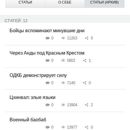
СТАТЬИ
О СЕБЕ
СТАТЬИ (АРХИВ)
СТАТЕЙ: 12
Бойцы вспоминают минувшие дни
0
11263
0
Через Анды под Красным Крестом
0
5802
1
ОДКБ демонстрирует силу
0
7140
0
Цхинвал: злые языки
0
13904
2
Военный баобаб
0
13977
0