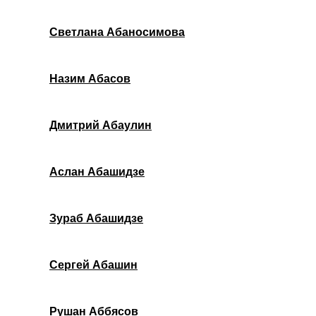
Светлана Абаносимова
Назим Абасов
Дмитрий Абаулин
Аслан Абашидзе
Зураб Абашидзе
Сергей Абашин
Рушан Аббясов