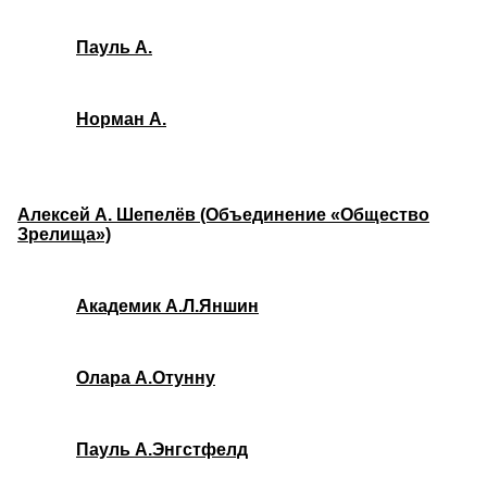
Пауль А.
Норман А.
Алексей А. Шепелёв (Объединение «Общество
Зрелища»)
Академик А.Л.Яншин
Олара А.Отунну
Пауль А.Энгстфелд