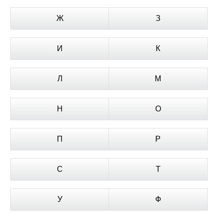
Ж
З
И
К
Л
М
Н
О
П
Р
С
Т
У
Ф