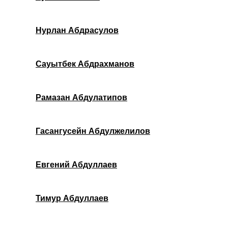
Нурлан Абдрасулов
Сауытбек Абдрахманов
Рамазан Абдулатипов
Гасангусейн Абдулжелилов
Евгений Абдуллаев
Тимур Абдуллаев