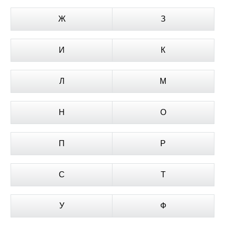
Ж
З
И
К
Л
М
Н
О
П
Р
С
Т
У
Ф