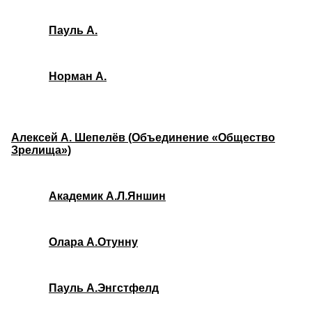
Пауль А.
Норман А.
Алексей А. Шепелёв (Объединение «Общество
Зрелища»)
Академик А.Л.Яншин
Олара А.Отунну
Пауль А.Энгстфелд