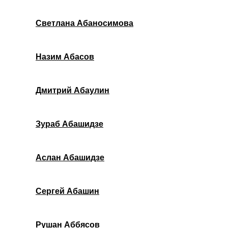
Светлана Абаносимова
Назим Абасов
Дмитрий Абаулин
Зураб Абашидзе
Аслан Абашидзе
Сергей Абашин
Рушан Аббясов