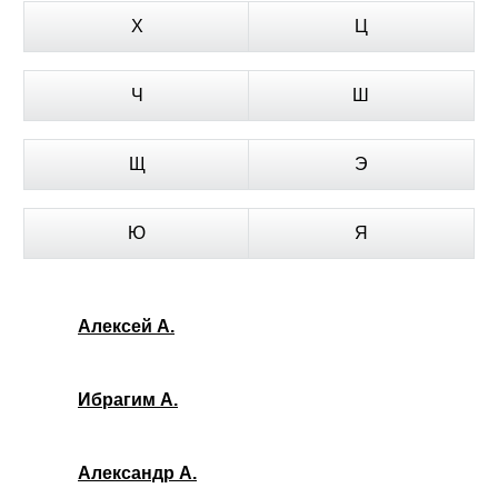
Х
Ц
Ч
Ш
Щ
Э
Ю
Я
Алексей А.
Ибрагим А.
Александр А.