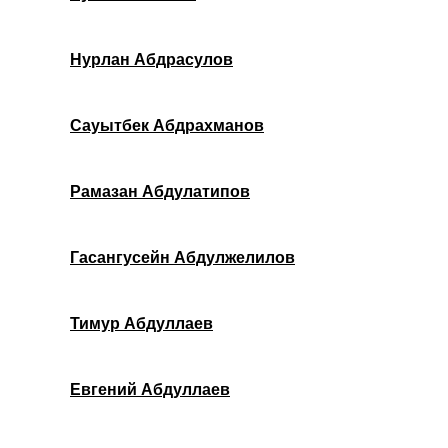
Нурлан Абдрасулов
Сауытбек Абдрахманов
Рамазан Абдулатипов
Гасангусейн Абдулжелилов
Тимур Абдуллаев
Евгений Абдуллаев